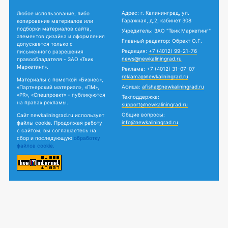
Адрес: г. Калининград, ул.
Любое использование, либо
Гаражная, д.2, кабинет 308
копирование материалов или
подборки материалов сайта,
Учредитель: ЗАО "Твик Маркетинг"
элементов дизайна и оформления
Главный редактор: Обрехт О.Г.
допускается только с
Редакция:
+7 (4012) 99-21-76
письменного разрешения
news@newkaliningrad.ru
правообладателя - ЗАО «Твик
Маркетинг».
Реклама:
+7 (4012) 31-07-07
reklama@newkaliningrad.ru
Материалы с пометкой «Бизнес»,
Афиша:
afisha@newkaliningrad.ru
«Партнерский материал», «ПМ»,
«PR», «Спецпроект» - публикуются
Техподдержка:
на правах рекламы.
support@newkaliningrad.ru
Общие вопросы:
Сайт newkaliningrad.ru использует
info@newkaliningrad.ru
файлы cookie. Продолжая работу
с сайтом, вы соглашаетесь на
сбор и последующую
обработку
файлов cookie.