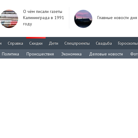
О чём писали газеты
Калининграда в 1991
Главные новости дня
году
м
Справка
Скидки
Дети
Спецпроекты
Свадьба
Гороскопы
Политика
Происшествия
Экономика
Деловые новости
Фот