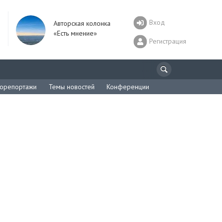
Вход
Авторская колонка
«Есть мнение»
Регистрация
орепортажи
Темы новостей
Конференции