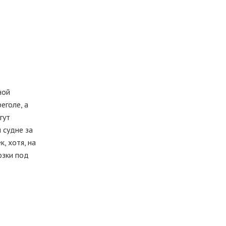
ной
еголе, а
гут
 судне за
, хотя, на
озки под