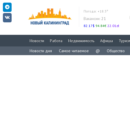
Погода:
+18.3°
Вакансии:
21
82.17$
94.84€
22.01zł
Новости
Работа
Недвижимость
Афиша
Туриз
Новости дня
Самое читаемое
@
Общество