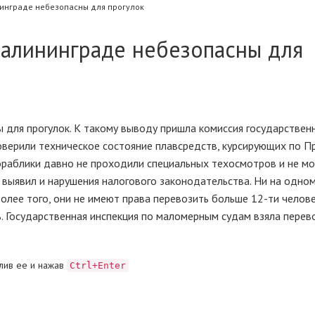
инграде небезопасны для прогулок
Калининграде небезопасны для
 для прогулок. К такому выводу пришла комиссия государствен
верили техническое состояние плавсредств, курсирующих по Пр
кораблики давно не проходили специальных техосмотров и не мо
выявил и нарушения налогового законодательства. Ни на одном
Более того, они не имеют права перевозить больше 12-ти человек
ь. Государственная инспекция по маломерным судам взяла перев
лив ее и нажав
Ctrl+Enter