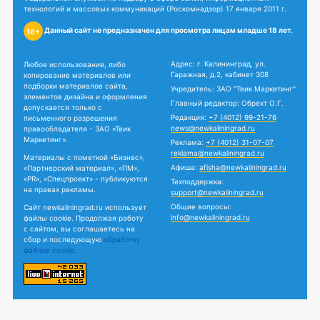
технологий и массовых коммуникаций (Роскомнадзор) 17 января 2011 г.
Данный сайт не предназначен для просмотра лицам младше 18 лет.
18+
Адрес: г. Калининград, ул.
Любое использование, либо
Гаражная, д.2, кабинет 308
копирование материалов или
подборки материалов сайта,
Учредитель: ЗАО "Твик Маркетинг"
элементов дизайна и оформления
Главный редактор: Обрехт О.Г.
допускается только с
Редакция:
+7 (4012) 99-21-76
письменного разрешения
news@newkaliningrad.ru
правообладателя - ЗАО «Твик
Маркетинг».
Реклама:
+7 (4012) 31-07-07
reklama@newkaliningrad.ru
Материалы с пометкой «Бизнес»,
Афиша:
afisha@newkaliningrad.ru
«Партнерский материал», «ПМ»,
«PR», «Спецпроект» - публикуются
Техподдержка:
на правах рекламы.
support@newkaliningrad.ru
Общие вопросы:
Сайт newkaliningrad.ru использует
info@newkaliningrad.ru
файлы cookie. Продолжая работу
с сайтом, вы соглашаетесь на
сбор и последующую
обработку
файлов cookie.