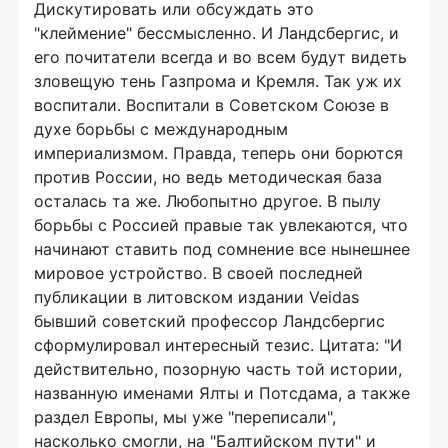
Дискутировать или обсуждать это
"клеймение" бессмысленно. И Ландсбергис, и
его почитатели всегда и во всем будут видеть
зловещую тень Газпрома и Кремля. Так уж их
воспитали. Воспитали в Советском Союзе в
духе борьбы с международным
империализмом. Правда, теперь они борются
против России, но ведь методическая база
осталась та же. Любопытно другое. В пылу
борьбы с Россией правые так увлекаются, что
начинают ставить под сомнение все нынешнее
мировое устройство. В своей последней
публикации в литовском издании Veidas
бывший советский профессор Ландсбергис
сформулировал интересный тезис. Цитата: "И
действительно, позорную часть той истории,
названную именами Ялты и Потсдама, а также
раздел Европы, мы уже "переписали",
насколько смогли, на "Балтийском пути" и