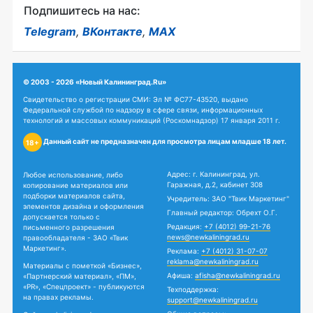
Подпишитесь на нас:
Telegram
,
ВКонтакте
,
MAX
© 2003 - 2026 «Новый Калининград.Ru»
Свидетельство о регистрации СМИ: Эл № ФС77-43520, выдано
Федеральной службой по надзору в сфере связи, информационных
технологий и массовых коммуникаций (Роскомнадзор) 17 января 2011 г.
Данный сайт не предназначен для просмотра лицам младше 18 лет.
18+
Адрес: г. Калининград, ул.
Любое использование, либо
Гаражная, д.2, кабинет 308
копирование материалов или
подборки материалов сайта,
Учредитель: ЗАО "Твик Маркетинг"
элементов дизайна и оформления
Главный редактор: Обрехт О.Г.
допускается только с
Редакция:
+7 (4012) 99-21-76
письменного разрешения
news@newkaliningrad.ru
правообладателя - ЗАО «Твик
Маркетинг».
Реклама:
+7 (4012) 31-07-07
reklama@newkaliningrad.ru
Материалы с пометкой «Бизнес»,
Афиша:
afisha@newkaliningrad.ru
«Партнерский материал», «ПМ»,
«PR», «Спецпроект» - публикуются
Техподдержка:
на правах рекламы.
support@newkaliningrad.ru