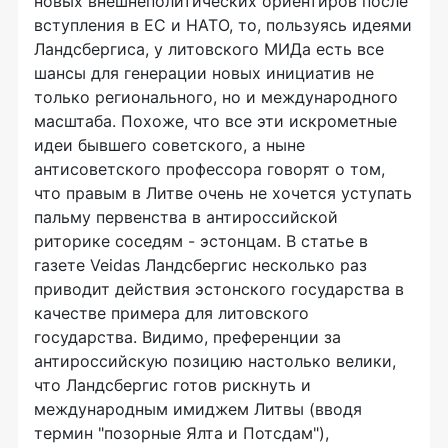
новых внешнеполитических ориентиров после
вступления в ЕС и НАТО, то, пользуясь идеями
Ландсбергиса, у литовского МИДа есть все
шансы для генерации новых инициатив не
только регионального, но и международного
масштаба. Похоже, что все эти искрометные
идеи бывшего советского, а ныне
антисоветского профессора говорят о том,
что правым в Литве очень не хочется уступать
пальму первенства в антироссийской
риторике соседям - эстонцам. В статье в
газете Veidas Ландсбергис несколько раз
приводит действия эстонского государства в
качестве примера для литовского
государства. Видимо, преференции за
антироссийскую позицию настолько велики,
что Ландсбергис готов рискнуть и
международным имиджем Литвы (вводя
термин "позорные Ялта и Потсдам"),