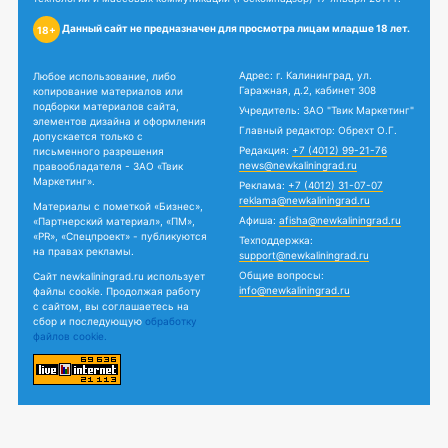
Данный сайт не предназначен для просмотра лицам младше 18 лет.
18+
Адрес: г. Калининград, ул.
Любое использование, либо
Гаражная, д.2, кабинет 308
копирование материалов или
подборки материалов сайта,
Учредитель: ЗАО "Твик Маркетинг"
элементов дизайна и оформления
Главный редактор: Обрехт О.Г.
допускается только с
Редакция:
+7 (4012) 99-21-76
письменного разрешения
news@newkaliningrad.ru
правообладателя - ЗАО «Твик
Маркетинг».
Реклама:
+7 (4012) 31-07-07
reklama@newkaliningrad.ru
Материалы с пометкой «Бизнес»,
Афиша:
afisha@newkaliningrad.ru
«Партнерский материал», «ПМ»,
«PR», «Спецпроект» - публикуются
Техподдержка:
на правах рекламы.
support@newkaliningrad.ru
Общие вопросы:
Сайт newkaliningrad.ru использует
info@newkaliningrad.ru
файлы cookie. Продолжая работу
с сайтом, вы соглашаетесь на
сбор и последующую
обработку
файлов cookie.