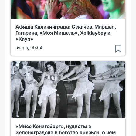
Афиша Калининграда: Сукачёв, Маршал,
Гагарина, «Моя Мишель», Xolidayboy и
«Кауп»
вчера, 09:04
«Мисс Кенигсберг», нудисты в
Зеленоградске и бегство обезьян: о чем