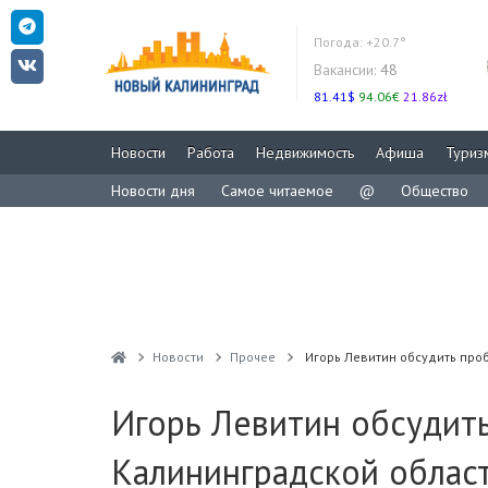
Погода:
+20.7°
Вакансии:
48
81.41$
94.06€
21.86zł
Новости
Работа
Недвижимость
Афиша
Туриз
Новости дня
Самое читаемое
@
Общество
Новости
Прочее
Игорь Левитин обсудить про
Игорь Левитин обсудить
Калининградской облас