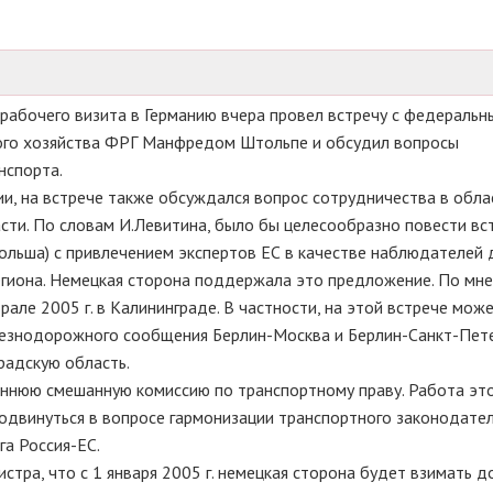
рабочего визита в Германию вчера провел встречу с федеральн
ного хозяйства ФРГ Манфредом Штольпе и обсудил вопросы
нспорта.
 на встрече также обсуждался вопрос сотрудничества в обла
сти. По словам И.Левитина, было бы целесообразно повести вс
 Польша) с привлечением экспертов ЕС в качестве наблюдателей 
егиона. Немецкая сторона поддержала это предложение. По мн
рале 2005 г. в Калининграде. В частности, на этой встрече мож
лезнодорожного сообщения Берлин-Москва и Берлин-Санкт-Пете
радскую область.
нюю смешанную комиссию по транспортному праву. Работа эт
подвинуться в вопросе гармонизации транспортного законодател
га Россия-ЕС.
ра, что с 1 января 2005 г. немецкая сторона будет взимать 