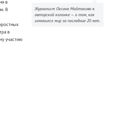
мя в
Журналист Оксана Майтакова в
и. В
авторской колонке — о том, как
изменился мир за последние 20 лет.
оростных
тра в
му участию