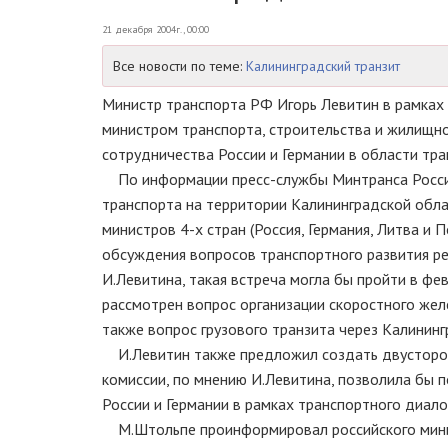
21 декабря 2004г., 00:00
Все новости по теме:
Калининградский транзит
Министр транспорта РФ Игорь Левитин в рамках 
министром транспорта, строительства и жилищ
сотрудничества России и Германии в области тра
По информации пресс-службы Минтранса России,
транспорта на территории Калининградской обла
министров 4-х стран (Россия, Германия, Литва и
обсуждения вопросов транспортного развития р
И.Левитина, такая встреча могла бы пройти в фев
рассмотрен вопрос организации скоростного же
также вопрос грузового транзита через Калининг
И.Левитин также предложил создать двусторон
комиссии, по мнению И.Левитина, позволила бы 
России и Германии в рамках транспортного диало
М.Штольпе проинформировал российского минист