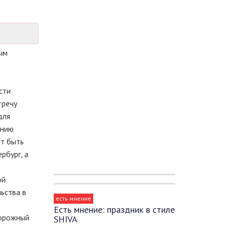
ым
сти
тречу
для
ению
ет быть
рбург, а
ой
ьства в
есть мнение
Есть мнение: праздник в стиле
дорожный
SHIVA