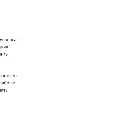
я Бооса с
учил
вить
институт
 либо не
шать