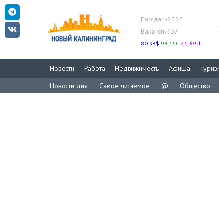
Погода:
+23.2°
Вакансии:
37
80.93$
93.19€
21.69zł
Новости
Работа
Недвижимость
Афиша
Туриз
Новости дня
Самое читаемое
@
Общество