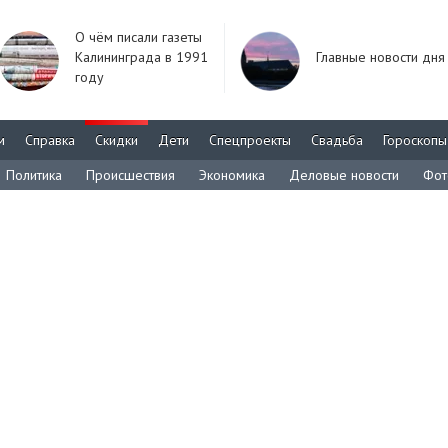
О чём писали газеты
Калининграда в 1991
Главные новости дня
году
м
Справка
Скидки
Дети
Спецпроекты
Свадьба
Гороскопы
Политика
Происшествия
Экономика
Деловые новости
Фот