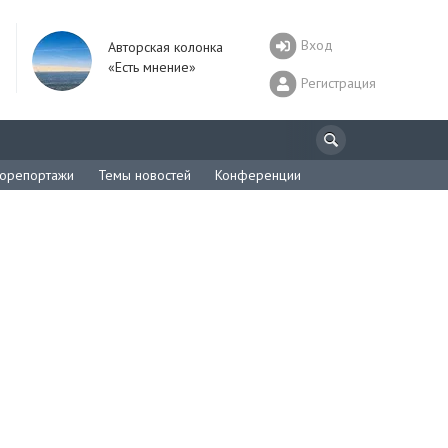
Вход
Авторская колонка
«Есть мнение»
Регистрация
орепортажи
Темы новостей
Конференции