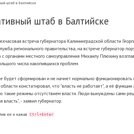
ый штаб в Балтийске
ативный штаб в Балтийске
хчасовая встреча губернатора Калининградской области Георги
лужба регионального правительства, на встрече губернатор пор
 с органами местного самоуправления Михаилу Плюхину возгла
ольшого числа накопившихся проблем.
 не будет сформирован и не начнeт нормально функционировать 
а области констатировал, что "власть не работает", а её функции
аю такие режимы отсутствием власти. Люди вынуждены сами ре
власть", - заявил губернатор.
лив ее и нажав
Ctrl+Enter