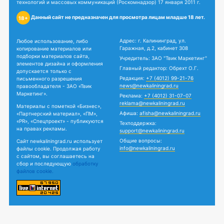
технологий и массовых коммуникаций (Роскомнадзор) 17 января 2011 г.
Данный сайт не предназначен для просмотра лицам младше 18 лет.
18+
Адрес: г. Калининград, ул.
Любое использование, либо
Гаражная, д.2, кабинет 308
копирование материалов или
подборки материалов сайта,
Учредитель: ЗАО "Твик Маркетинг"
элементов дизайна и оформления
Главный редактор: Обрехт О.Г.
допускается только с
Редакция:
+7 (4012) 99-21-76
письменного разрешения
news@newkaliningrad.ru
правообладателя - ЗАО «Твик
Маркетинг».
Реклама:
+7 (4012) 31-07-07
reklama@newkaliningrad.ru
Материалы с пометкой «Бизнес»,
Афиша:
afisha@newkaliningrad.ru
«Партнерский материал», «ПМ»,
«PR», «Спецпроект» - публикуются
Техподдержка:
на правах рекламы.
support@newkaliningrad.ru
Общие вопросы:
Сайт newkaliningrad.ru использует
info@newkaliningrad.ru
файлы cookie. Продолжая работу
с сайтом, вы соглашаетесь на
сбор и последующую
обработку
файлов cookie.