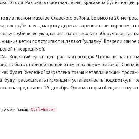
ового года. Радовать советчан лесная красавица будет на цент
году в лесном массиве Славского района. Ее высота 20 метров
ем, как срубить ель, макушку дерева закрепляют автокраном, чт
ак елку срубили, ее укладывают на специально оборудованную м
 нижние ветки подстригают и делают "укладку". Впереди самое 
 целой и невредимой.
АИ. Конечный пункт - центральная площадь. Чтобы лесная гость
ойств: быть стройной, но при этом не слишком высокой. Специа
к как будет "железно" закреплена тремя металлическими тросами
" будут развешивать гирлянды и устанавливать подсветку, и то
красе она предстанет 25 декабря. Организаторы обещают: скучат
лив ее и нажав
Ctrl+Enter