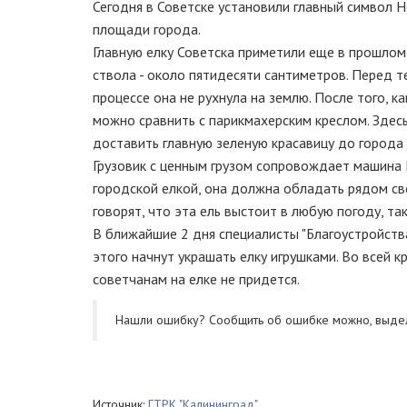
Сегодня в Советске установили главный символ Н
площади города.
Главную елку Советска приметили еще в прошлом 
ствола - около пятидесяти сантиметров. Перед т
процессе она не рухнула на землю. После того, к
можно сравнить с парикмахерским креслом. Здесь
доставить главную зеленую красавицу до города
Грузовик с ценным грузом сопровождает машина Г
городской елкой, она должна обладать рядом св
говорят, что эта ель выстоит в любую погоду, та
В ближайшие 2 дня специалисты "Благоустройства
этого начнут украшать елку игрушками. Во всей 
советчанам на елке не придется.
Нашли ошибку? Cообщить об ошибке можно, выде
Источник:
ГТРК "Калининград"