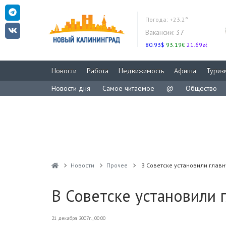
Погода:
+23.2°
Вакансии:
37
80.93$
93.19€
21.69zł
Новости
Работа
Недвижимость
Афиша
Туриз
Новости дня
Самое читаемое
@
Общество
Новости
Прочее
В Советске установили главн
В Советске установили 
21 декабря 2007г., 00:00