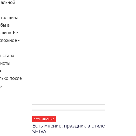
ральной
, толщина
обы в
ашину. Ее
сложное -
я стала
листы
.
лько после
ь
есть мнение
Есть мнение: праздник в стиле
SHIVA