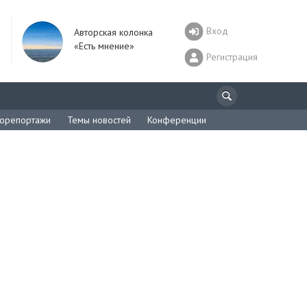
Вход
Авторская колонка
«Есть мнение»
Регистрация
орепортажи
Темы новостей
Конференции