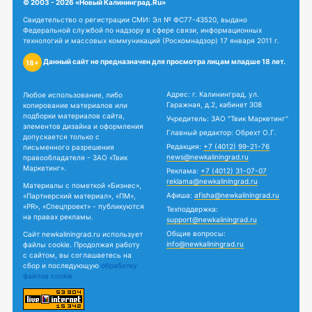
© 2003 - 2026 «Новый Калининград.Ru»
Свидетельство о регистрации СМИ: Эл № ФС77-43520, выдано
Федеральной службой по надзору в сфере связи, информационных
технологий и массовых коммуникаций (Роскомнадзор) 17 января 2011 г.
Данный сайт не предназначен для просмотра лицам младше 18 лет.
18+
Адрес: г. Калининград, ул.
Любое использование, либо
Гаражная, д.2, кабинет 308
копирование материалов или
подборки материалов сайта,
Учредитель: ЗАО "Твик Маркетинг"
элементов дизайна и оформления
Главный редактор: Обрехт О.Г.
допускается только с
Редакция:
+7 (4012) 99-21-76
письменного разрешения
news@newkaliningrad.ru
правообладателя - ЗАО «Твик
Маркетинг».
Реклама:
+7 (4012) 31-07-07
reklama@newkaliningrad.ru
Материалы с пометкой «Бизнес»,
Афиша:
afisha@newkaliningrad.ru
«Партнерский материал», «ПМ»,
«PR», «Спецпроект» - публикуются
Техподдержка:
на правах рекламы.
support@newkaliningrad.ru
Общие вопросы:
Сайт newkaliningrad.ru использует
info@newkaliningrad.ru
файлы cookie. Продолжая работу
с сайтом, вы соглашаетесь на
сбор и последующую
обработку
файлов cookie.