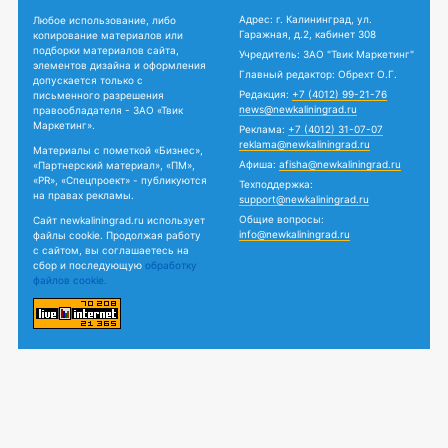
Адрес: г. Калининград, ул.
Любое использование, либо
Гаражная, д.2, кабинет 308
копирование материалов или
подборки материалов сайта,
Учредитель: ЗАО "Твик Маркетинг"
элементов дизайна и оформления
Главный редактор: Обрехт О.Г.
допускается только с
Редакция:
+7 (4012) 99-21-76
письменного разрешения
news@newkaliningrad.ru
правообладателя - ЗАО «Твик
Маркетинг».
Реклама:
+7 (4012) 31-07-07
reklama@newkaliningrad.ru
Материалы с пометкой «Бизнес»,
Афиша:
afisha@newkaliningrad.ru
«Партнерский материал», «ПМ»,
«PR», «Спецпроект» - публикуются
Техподдержка:
на правах рекламы.
support@newkaliningrad.ru
Общие вопросы:
Сайт newkaliningrad.ru использует
info@newkaliningrad.ru
файлы cookie. Продолжая работу
с сайтом, вы соглашаетесь на
сбор и последующую
обработку
файлов cookie.