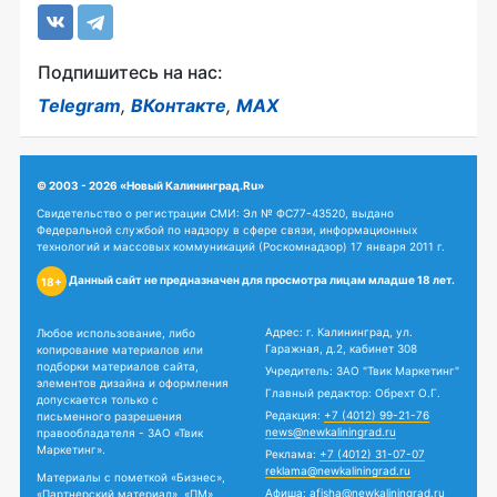
Подпишитесь на нас:
Telegram
,
ВКонтакте
,
MAX
© 2003 - 2026 «Новый Калининград.Ru»
Свидетельство о регистрации СМИ: Эл № ФС77-43520, выдано
Федеральной службой по надзору в сфере связи, информационных
технологий и массовых коммуникаций (Роскомнадзор) 17 января 2011 г.
Данный сайт не предназначен для просмотра лицам младше 18 лет.
18+
Адрес: г. Калининград, ул.
Любое использование, либо
Гаражная, д.2, кабинет 308
копирование материалов или
подборки материалов сайта,
Учредитель: ЗАО "Твик Маркетинг"
элементов дизайна и оформления
Главный редактор: Обрехт О.Г.
допускается только с
Редакция:
+7 (4012) 99-21-76
письменного разрешения
news@newkaliningrad.ru
правообладателя - ЗАО «Твик
Маркетинг».
Реклама:
+7 (4012) 31-07-07
reklama@newkaliningrad.ru
Материалы с пометкой «Бизнес»,
Афиша:
afisha@newkaliningrad.ru
«Партнерский материал», «ПМ»,