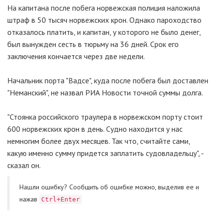
На капитана после побега норвежская полиция наложила
штраф в 50 тысяч норвежских крон. Однако пароходство
отказалось платить, и капитан, у которого не было денег,
был вынужден сесть в тюрьму на 36 дней. Срок его
заключения кончается через две недели.
Начальник порта "Вадсе", куда после побега был доставлен
"Неманский", не назвал РИА Новости точной суммы долга.
"Стоянка российского траулера в норвежском порту стоит
600 норвежских крон в день. Судно находится у нас
немногим более двух месяцев. Так что, считайте сами,
какую именно сумму придется заплатить судовладельцу", -
сказал он.
Нашли ошибку? Cообщить об ошибке можно, выделив ее и
нажав
Ctrl+Enter