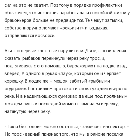
сил на это не хватит. Поэтому в порядке профилактики
объясняем, что инспекция заработала, и спокойной жизни у
браконьеров больше не предвидится. Те чешут затылки,
собственноручно ломают «реквизит» и, вздыхая,
отправляются восвояси.
А вот и первые злостные нарушители. Двое, с позволения
сказать, рыбаков перекинули через реку трос, и,
подтягиваясь с его помощью, барражируют на лодке взад-
вперед. У одного в руках «паук», которым он и черпает
корюшку. В лодке же – мешок, забитый «рыбными
огурцами». Составляем протокол и снова уходим вверх по
реке. И в надвигающихся сумерках да еще под проливным
дождем лишь в последний момент замечаем веревку,
натянутую через реку.
- Так и без головы можно остаться, - замечает инспектор. –
Но трос - верный признак того, что мы в районе поселка