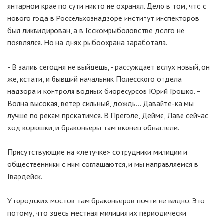
янтарном крае по сути никто не охранял. Дело в том, что с
нового года в Россельхознадзоре институт инспекторов
был ликвидирован, а в Госкомрыболовстве долго не
появлялся. Но на днях рыбоохрана заработала.
- В залив сегодня не выйдешь, - рассуждает вслух новый, он
же, кстати, и бывший начальник Полесского отдела
надзора и контроля водных биоресурсов Юрий Грошко. –
Волна высокая, ветер сильный, дождь… Давайте-ка мы
лучше по рекам прокатимся. В Преголе, Дейме, Лаве сейчас
ход корюшки, и браконьеры там вконец обнаглели.
Присутствующие на «летучке» сотрудники милиции и
общественники с ним соглашаются, и мы направляемся в
Гвардейск.
У городских мостов там браконьеров почти не видно. Это
потому, что здесь местная милиция их периодически