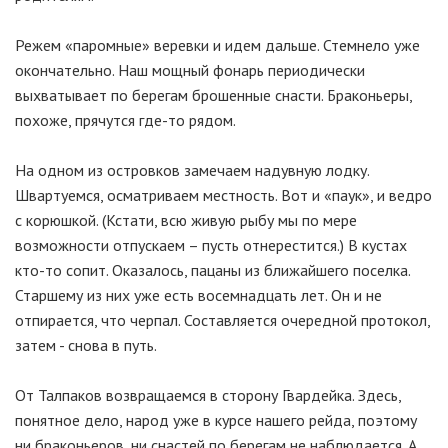
Режем «паромные» веревки и идем дальше. Стемнело уже
окончательно. Наш мощный фонарь периодически
выхватывает по берегам брошенные снасти. Браконьеры,
похоже, прячутся где-то рядом.
На одном из островков замечаем надувную лодку.
Швартуемся, осматриваем местность. Вот и «паук», и ведро
с корюшкой. (Кстати, всю живую рыбу мы по мере
возможности отпускаем – пусть отнерестится.) В кустах
кто-то сопит. Оказалось, пацаны из ближайшего поселка.
Старшему из них уже есть восемнадцать лет. Он и не
отпирается, что черпал. Составляется очередной протокол,
затем - снова в путь.
От Талпаков возвращаемся в сторону Гвардейка. Здесь,
понятное дело, народ уже в курсе нашего рейда, поэтому
ни браконьеров, ни снастей по берегам не наблюдается. А