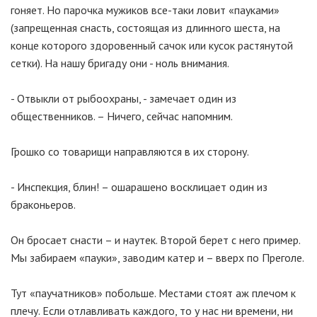
гоняет. Но парочка мужиков все-таки ловит «пауками»
(запрещенная снасть, состоящая из длинного шеста, на
конце которого здоровенный сачок или кусок растянутой
сетки). На нашу бригаду они - ноль внимания.
- Отвыкли от рыбоохраны, - замечает один из
общественников. – Ничего, сейчас напомним.
Грошко со товарищи направляются в их сторону.
- Инспекция, блин! – ошарашено восклицает один из
браконьеров.
Он бросает снасти – и наутек. Второй берет с него пример.
Мы забираем «пауки», заводим катер и – вверх по Преголе.
Тут «паучатников» побольше. Местами стоят аж плечом к
плечу. Если отлавливать каждого, то у нас ни времени, ни