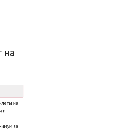
т на
илеты на
м и
й
нимум за