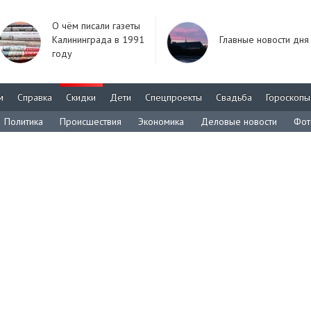
О чём писали газеты
Калининграда в 1991
Главные новости дня
году
м
Справка
Скидки
Дети
Спецпроекты
Свадьба
Гороскопы
Политика
Происшествия
Экономика
Деловые новости
Фот