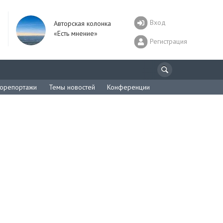
Вход
Авторская колонка
«Есть мнение»
Регистрация
орепортажи
Темы новостей
Конференции