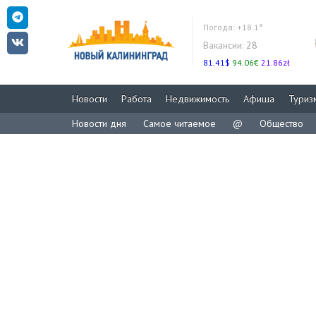
Погода:
+18.1°
Вакансии:
28
81.41$
94.06€
21.86zł
Новости
Работа
Недвижимость
Афиша
Туриз
Новости дня
Самое читаемое
@
Общество