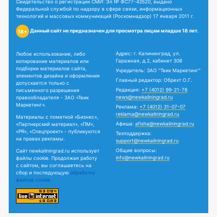
Свидетельство о регистрации СМИ: Эл № ФС77-43520, выдано
Федеральной службой по надзору в сфере связи, информационных
технологий и массовых коммуникаций (Роскомнадзор) 17 января 2011 г.
Данный сайт не предназначен для просмотра лицам младше 18 лет.
18+
Адрес: г. Калининград, ул.
Любое использование, либо
Гаражная, д.2, кабинет 308
копирование материалов или
подборки материалов сайта,
Учредитель: ЗАО "Твик Маркетинг"
элементов дизайна и оформления
Главный редактор: Обрехт О.Г.
допускается только с
Редакция:
+7 (4012) 99-21-76
письменного разрешения
news@newkaliningrad.ru
правообладателя - ЗАО «Твик
Маркетинг».
Реклама:
+7 (4012) 31-07-07
reklama@newkaliningrad.ru
Материалы с пометкой «Бизнес»,
Афиша:
afisha@newkaliningrad.ru
«Партнерский материал», «ПМ»,
«PR», «Спецпроект» - публикуются
Техподдержка:
на правах рекламы.
support@newkaliningrad.ru
Общие вопросы:
Сайт newkaliningrad.ru использует
info@newkaliningrad.ru
файлы cookie. Продолжая работу
с сайтом, вы соглашаетесь на
сбор и последующую
обработку
файлов cookie.