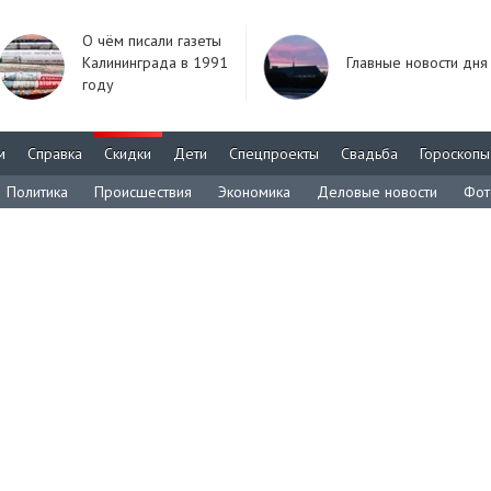
О чём писали газеты
Калининграда в 1991
Главные новости дня
году
м
Справка
Скидки
Дети
Спецпроекты
Свадьба
Гороскопы
Политика
Происшествия
Экономика
Деловые новости
Фот