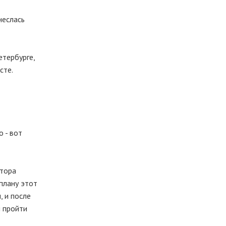
неслась
етербурге,
сте.
 - вот
ктора
плану этот
, и после
и пройти