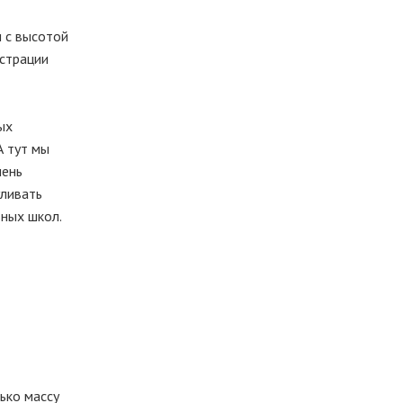
и с высотой
истрации
ых
А тут мы
чень
уливать
вных школ.
ько массу