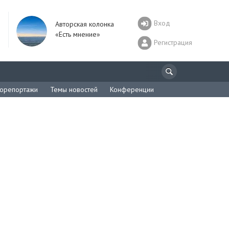
Вход
Авторская колонка
«Есть мнение»
Регистрация
орепортажи
Темы новостей
Конференции