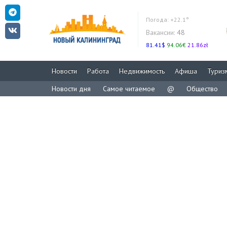
Погода:
+22.1°
Вакансии:
48
81.41$
94.06€
21.86zł
Новости
Работа
Недвижимость
Афиша
Туриз
Новости дня
Самое читаемое
@
Общество