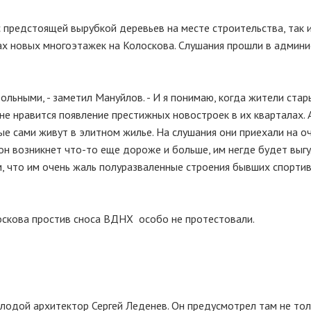
 предстоящей вырубкой деревьев на месте строительства, так 
ах новых многоэтажек на Колоскова. Слушания прошли в админ
ольными, - заметил Мануйлов. - И я понимаю, когда жители стар
е нравится появление престижных новостроек в их кварталах. 
е сами живут в элитном жилье. На слушания они приехали на о
он возникнет что-то еще дороже и больше, им негде будет выг
том, что им очень жаль полуразваленные строения бывших спорти
оскова простив сноса ВДНХ особо не протестовали.
олодой архитектор Сергей Леденев. Он предусмотрел там не тол