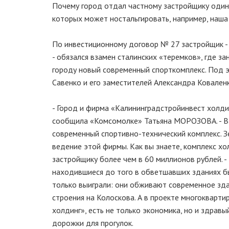
Почему город отдал частному застройщику один и
которых может ностальгировать, например, наш
По инвестиционному договор № 27 застройщик -
- обязался взамен сталинских «теремков», где 
городу новый современный спорткомплекс. Под 
Савенко и его заместителей Александра Ковален
- Город и фирма «Калининградстройинвест холди
сообщила «Комсомолке» Татьяна МОРОЗОВА. - В 
современный спортивно-технический комплекс. З
ведение этой фирмы. Как вы знаете, комплекс х
застройщику более чем в 60 миллионов рублей. -
находившиеся до того в обветшавших зданиях б
только выиграли: они обживают современное зда
строения на Колоскова. А в проекте многокварт
холдинг», есть не только экономика, но и здравы
дорожки для прогулок.