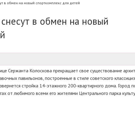
т в обмен на новый спорткомплекс для детей
снесут в обмен на новый
ей
улице Сержанта Колоскова прекращает свое существование архи
очных павильонов, построенные в стиле советского классициз
азвернется стройка 14-этажного 200-квартирного дома. Город п
агах от любимого всеми его жителями Центрального парка культ