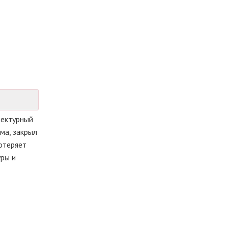
тектурный
ма, закрыл
отеряет
уры и