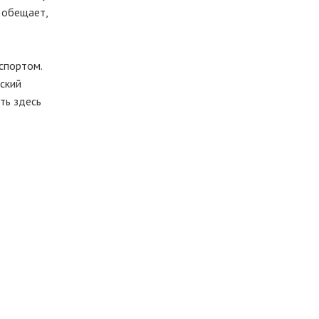
к обещает,
спортом.
ский
ть здесь