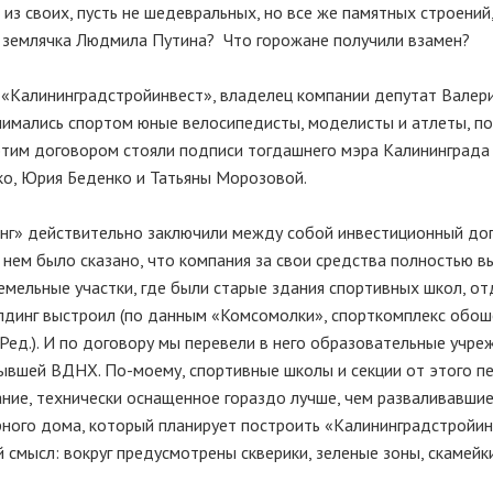
з своих, пусть не шедевральных, но все же памятных строений,
а землячка Людмила Путина? Что горожане получили взамен?
 «Калининградстройинвест», владелец компании депутат Валер
занимались спортом юные велосипедисты, моделисты и атлеты, п
этим договором стояли подписи тогдашнего мэра Калининград
ко, Юрия Беденко и Татьяны Морозовой.
нг» действительно заключили между собой инвестиционный дог
нем было сказано, что компания за свои средства полностью в
емельные участки, где были старые здания спортивных школ, от
олдинг выстроил (по данным «Комсомолки», спорткомплекс обош
 Ред.). И по договору мы перевели в него образовательные учре
ывшей ВДНХ. По-моему, спортивные школы и секции от этого п
ние, технически оснащенное гораздо лучше, чем разваливавшие
ирного дома, который планирует построить «Калининградстройи
й смысл: вокруг предусмотрены скверики, зеленые зоны, скамейк