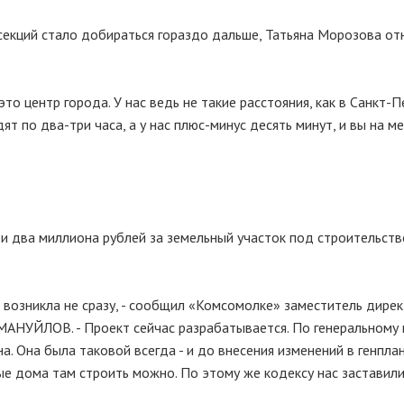
 секций стало добираться гораздо дальше, Татьяна Морозова от
то центр города. У нас ведь не такие расстояния, как в Санкт-П
т по два-три часа, а у нас плюс-минус десять минут, и вы на ме
и два миллиона рублей за земельный участок под строительство
 возникла не сразу, - сообщил «Комсомолке» заместитель дире
АНУЙЛОВ. - Проект сейчас разрабатывается. По генеральному 
. Она была таковой всегда - и до внесения изменений в генплан
ые дома там строить можно. По этому же кодексу нас заставил