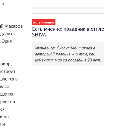
 о
есть мнение
ий Макаров
Есть мнение: праздник в стиле
одарить
SHIVA
а Юрия
Журналист Оксана Майтакова в
авторской колонке — о том, как
изменился мир за последние 20 лет.
овор, -
ыстроит
даются в
елся
ждения,
ереезда
ся
нвест
и и