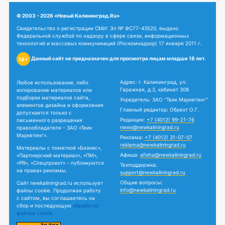
© 2003 - 2026 «Новый Калининград.Ru»
Свидетельство о регистрации СМИ: Эл № ФС77-43520, выдано
Федеральной службой по надзору в сфере связи, информационных
технологий и массовых коммуникаций (Роскомнадзор) 17 января 2011 г.
Данный сайт не предназначен для просмотра лицам младше 18 лет.
18+
Адрес: г. Калининград, ул.
Любое использование, либо
Гаражная, д.2, кабинет 308
копирование материалов или
подборки материалов сайта,
Учредитель: ЗАО "Твик Маркетинг"
элементов дизайна и оформления
Главный редактор: Обрехт О.Г.
допускается только с
Редакция:
+7 (4012) 99-21-76
письменного разрешения
news@newkaliningrad.ru
правообладателя - ЗАО «Твик
Маркетинг».
Реклама:
+7 (4012) 31-07-07
reklama@newkaliningrad.ru
Материалы с пометкой «Бизнес»,
Афиша:
afisha@newkaliningrad.ru
«Партнерский материал», «ПМ»,
«PR», «Спецпроект» - публикуются
Техподдержка:
на правах рекламы.
support@newkaliningrad.ru
Общие вопросы:
Сайт newkaliningrad.ru использует
info@newkaliningrad.ru
файлы cookie. Продолжая работу
с сайтом, вы соглашаетесь на
сбор и последующую
обработку
файлов cookie.