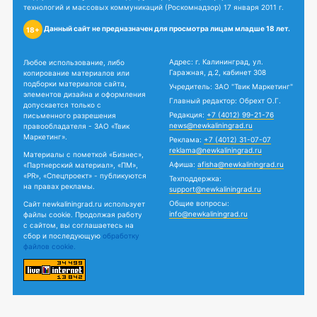
технологий и массовых коммуникаций (Роскомнадзор) 17 января 2011 г.
Данный сайт не предназначен для просмотра лицам младше 18 лет.
18+
Адрес: г. Калининград, ул.
Любое использование, либо
Гаражная, д.2, кабинет 308
копирование материалов или
подборки материалов сайта,
Учредитель: ЗАО "Твик Маркетинг"
элементов дизайна и оформления
Главный редактор: Обрехт О.Г.
допускается только с
Редакция:
+7 (4012) 99-21-76
письменного разрешения
news@newkaliningrad.ru
правообладателя - ЗАО «Твик
Маркетинг».
Реклама:
+7 (4012) 31-07-07
reklama@newkaliningrad.ru
Материалы с пометкой «Бизнес»,
Афиша:
afisha@newkaliningrad.ru
«Партнерский материал», «ПМ»,
«PR», «Спецпроект» - публикуются
Техподдержка:
на правах рекламы.
support@newkaliningrad.ru
Общие вопросы:
Сайт newkaliningrad.ru использует
info@newkaliningrad.ru
файлы cookie. Продолжая работу
с сайтом, вы соглашаетесь на
сбор и последующую
обработку
файлов cookie.