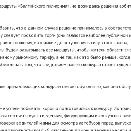
 маршруты «Балтийского пилигрима», не дожидаясь решения арби
обавить, что в данном случае решение принималось в соответств
 следует проводить торги (они являются наиболее публичной 
равоотношения, возникшие до вступления в силу этого закона,
 мы будем разыгрывать все маршруты, чтобы жители области см
вному рыночному тарифу, а не так, как это было раньше, когд
я убеждена в том, что следствием нашего конкурса станет сущес
ние принадлежащих конкурсантам автобусов и то, как они обсл
 уже успели побывать, хорошо подготовились к конкурсу. Их тра
азы соответствуют сведениям, фигурирующим в конкурсных заявк
роверки водителей и ямы для осмотра автобусов перед выпуско
ие возможности всех 26 участников до конца текущей недели, 