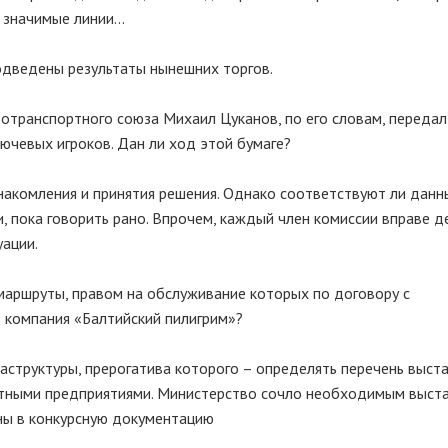
значимые линии...
подведены результаты нынешних торгов.
тотранспортного союза Михаил Цуканов, по его словам, передал
ючевых игроков. Дан ли ход этой бумаге?
накомления и принятия решения. Однако соответствуют ли данн
, пока говорить рано. Впрочем, каждый член комиссии вправе д
уации.
 маршруты, правом на обслуживание которых по договору с
 компания «Балтийский пилигрим»?
раструктуры, прерогатива которого – определять перечень выст
ортными предприятиями. Министерство сочло необходимым выст
ны в конкурсную документацию