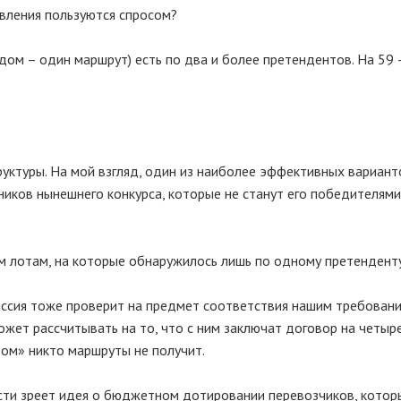
равления пользуются спросом?
аждом – один маршрут) есть по два и более претендентов. На 59 
?
уктуры. На мой взгляд, один из наиболее эффективных вариант
иков нынешнего конкурса, которые не станут его победителями
тем лотам, на которые обнаружилось лишь по одному претендент
иссия тоже проверит на предмет соответствия нашим требовани
ожет рассчитывать на то, что с ним заключат договор на четыр
ом» никто маршруты не получит.
асти зреет идея о бюджетном дотировании перевозчиков, котор