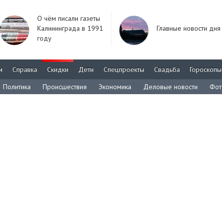
О чём писали газеты
Калининграда в 1991
Главные новости дня
году
м
Справка
Скидки
Дети
Спецпроекты
Свадьба
Гороскопы
Политика
Происшествия
Экономика
Деловые новости
Фот