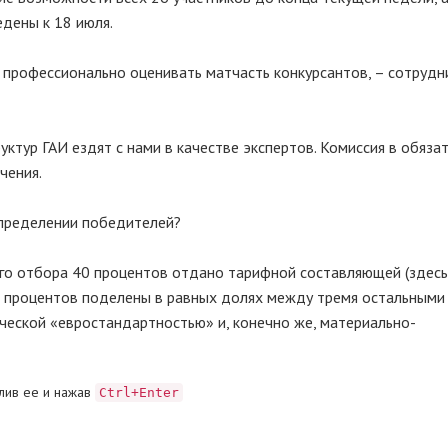
дены к 18 июля.
н профессионально оценивать матчасть конкурсантов, – сотрудн
уктур ГАИ ездят с нами в качестве экспертов. Комиссия в обяза
чения.
определении победителей?
ого отбора 40 процентов отдано тарифной составляющей (здесь
0 процентов поделены в равных долях между тремя остальными
ической «евростандартностью» и, конечно же, материально-
лив ее и нажав
Ctrl+Enter