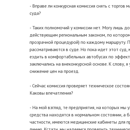
- Вправе ли конкурсная комиссия снять с торгов
суда?
- Таких полномочий у комиссии нет. Могу лишь д
действующим региональным законом, по которому
прозрачной процедурой) по каждому маршруту. П
рассматриваются в суде. Но пока идет этот суд,
ездить в комфортабельных автобусах по эффекти
заключались на внеконкурсной основе. К слову, 
снижение цен на проезд.
- Сейчас комиссия проверяет техническое состоя
Каковы впечатления?
- На мой взгляд, те предприятия, на которых мы
средства находятся в нормальном состоянии, а б
частности, имеются медицинские кабинеты для п
линию. Кстати, мы надеемся проверить техническ