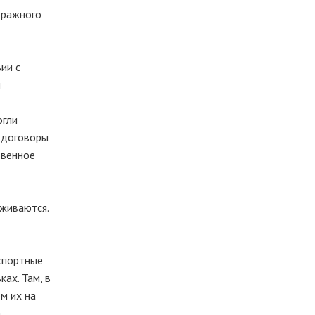
тражного
ии с
и
огли
а договоры
твенное
уживаются.
нспортные
ах. Там, в
м их на
а