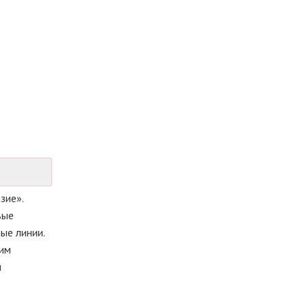
зие».
вые
ые линии.
тим
я