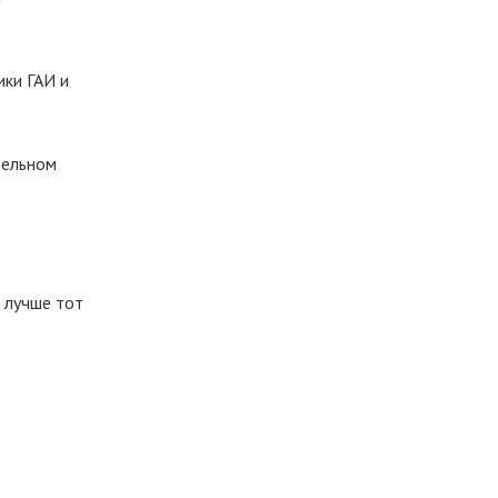
ики ГАИ и
тельном
 лучше тот