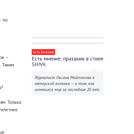
– по
есть мнение
ов –
Есть мнение: праздник в стиле
SHIVA
. Таким
Журналист Оксана Майтакова в
авторской колонке — о том, как
у?
изменился мир за последние 20 лет.
ям. Только
ехлетнее
ые