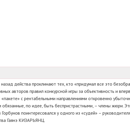
 назад действа проклинают тех, кто «придумал все это безобра
овных авторов правил конкурсной игры за объективность и впер
 «пакете» с рентабельными направлениями откровенно убыточн
 обязанные, по идее, быть беспристрастными, – члены жюри. Э
Горбунов поинтересовался у одного из «судей» – руководител
ства Гаянэ КИЗАРЬЯНЦ.