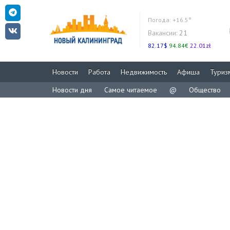
Погода:
+16.5°
Вакансии:
21
82.17$
94.84€
22.01zł
Новости
Работа
Недвижимость
Афиша
Туриз
Новости дня
Самое читаемое
@
Общество