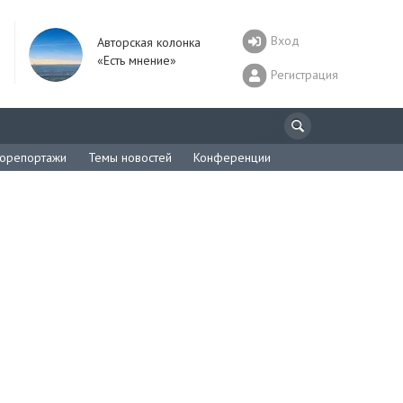
Вход
Авторская колонка
«Есть мнение»
Регистрация
орепортажи
Темы новостей
Конференции