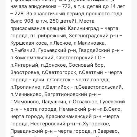
начала эпидсезона – 772, в т.ч. детей до 14 лет
– 228. За аналогичный период прошлого года
было 908, в т.ч. 250 детей). Места
присасывания клещей: Калининград – черта
города, п.Прибрежный, Зеленоградский р-н –
Куршская коса, п.Лесное, п.Малиновка,
п.Рыбачий, Гурьевский р-н, Гвардейский р-н -
п.Комсомольский, Светлогорский ГО -
п.Янтарный, п.Донское, Сосновый бор,
Заостровье, г.Светлогорск, г.Светлый - черта
города - дачи, г.Советск - черта города,
п.Тропинино, г.Балтийск - п.Севастопольский,
п.Мечниково, Багратионовский р-н –
г.Мамоново, Ладушкин, п.Отважное, Гусевский
р-н – черта города, Неманский р-н –п.Б.Село,
черта города, Краснознаменский р-н –черта
города, Нестеровский р-н –п.Хуторское,
Правдинский р-н – черта города, п Зверево,