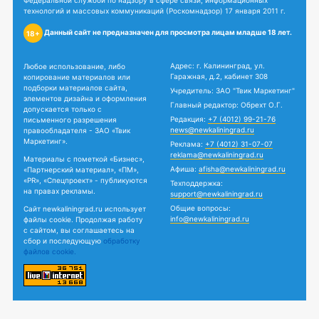
Федеральной службой по надзору в сфере связи, информационных
технологий и массовых коммуникаций (Роскомнадзор) 17 января 2011 г.
Данный сайт не предназначен для просмотра лицам младше 18 лет.
18+
Адрес: г. Калининград, ул.
Любое использование, либо
Гаражная, д.2, кабинет 308
копирование материалов или
подборки материалов сайта,
Учредитель: ЗАО "Твик Маркетинг"
элементов дизайна и оформления
Главный редактор: Обрехт О.Г.
допускается только с
Редакция:
+7 (4012) 99-21-76
письменного разрешения
news@newkaliningrad.ru
правообладателя - ЗАО «Твик
Маркетинг».
Реклама:
+7 (4012) 31-07-07
reklama@newkaliningrad.ru
Материалы с пометкой «Бизнес»,
Афиша:
afisha@newkaliningrad.ru
«Партнерский материал», «ПМ»,
«PR», «Спецпроект» - публикуются
Техподдержка:
на правах рекламы.
support@newkaliningrad.ru
Общие вопросы:
Сайт newkaliningrad.ru использует
info@newkaliningrad.ru
файлы cookie. Продолжая работу
с сайтом, вы соглашаетесь на
сбор и последующую
обработку
файлов cookie.