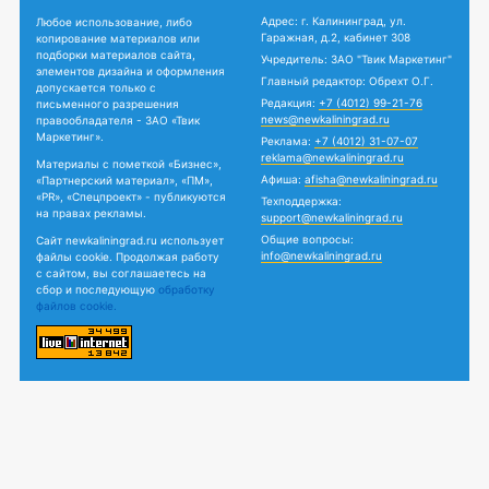
Адрес: г. Калининград, ул.
Любое использование, либо
Гаражная, д.2, кабинет 308
копирование материалов или
подборки материалов сайта,
Учредитель: ЗАО "Твик Маркетинг"
элементов дизайна и оформления
Главный редактор: Обрехт О.Г.
допускается только с
Редакция:
+7 (4012) 99-21-76
письменного разрешения
news@newkaliningrad.ru
правообладателя - ЗАО «Твик
Маркетинг».
Реклама:
+7 (4012) 31-07-07
reklama@newkaliningrad.ru
Материалы с пометкой «Бизнес»,
Афиша:
afisha@newkaliningrad.ru
«Партнерский материал», «ПМ»,
«PR», «Спецпроект» - публикуются
Техподдержка:
на правах рекламы.
support@newkaliningrad.ru
Общие вопросы:
Сайт newkaliningrad.ru использует
info@newkaliningrad.ru
файлы cookie. Продолжая работу
с сайтом, вы соглашаетесь на
сбор и последующую
обработку
файлов cookie.