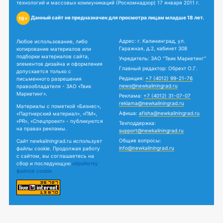
технологий и массовых коммуникаций (Роскомнадзор) 17 января 2011 г.
Данный сайт не предназначен для просмотра лицам младше 18 лет.
18+
Адрес: г. Калининград, ул.
Любое использование, либо
Гаражная, д.2, кабинет 308
копирование материалов или
подборки материалов сайта,
Учредитель: ЗАО "Твик Маркетинг"
элементов дизайна и оформления
Главный редактор: Обрехт О.Г.
допускается только с
Редакция:
+7 (4012) 99-21-76
письменного разрешения
news@newkaliningrad.ru
правообладателя - ЗАО «Твик
Маркетинг».
Реклама:
+7 (4012) 31-07-07
reklama@newkaliningrad.ru
Материалы с пометкой «Бизнес»,
Афиша:
afisha@newkaliningrad.ru
«Партнерский материал», «ПМ»,
«PR», «Спецпроект» - публикуются
Техподдержка:
на правах рекламы.
support@newkaliningrad.ru
Общие вопросы:
Сайт newkaliningrad.ru использует
info@newkaliningrad.ru
файлы cookie. Продолжая работу
с сайтом, вы соглашаетесь на
сбор и последующую
обработку
файлов cookie.