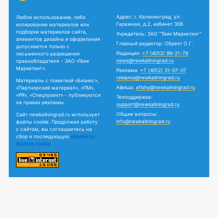
Адрес: г. Калининград, ул.
Любое использование, либо
Гаражная, д.2, кабинет 308
копирование материалов или
подборки материалов сайта,
Учредитель: ЗАО "Твик Маркетинг"
элементов дизайна и оформления
Главный редактор: Обрехт О.Г.
допускается только с
Редакция:
+7 (4012) 99-21-76
письменного разрешения
news@newkaliningrad.ru
правообладателя - ЗАО «Твик
Маркетинг».
Реклама:
+7 (4012) 31-07-07
reklama@newkaliningrad.ru
Материалы с пометкой «Бизнес»,
Афиша:
afisha@newkaliningrad.ru
«Партнерский материал», «ПМ»,
«PR», «Спецпроект» - публикуются
Техподдержка:
на правах рекламы.
support@newkaliningrad.ru
Общие вопросы:
Сайт newkaliningrad.ru использует
info@newkaliningrad.ru
файлы cookie. Продолжая работу
с сайтом, вы соглашаетесь на
сбор и последующую
обработку
файлов cookie.