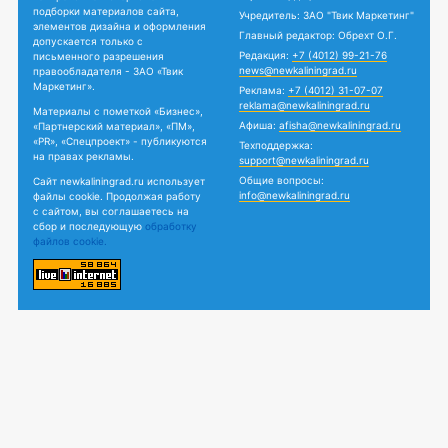
подборки материалов сайта,
Учредитель: ЗАО "Твик Маркетинг"
элементов дизайна и оформления
Главный редактор: Обрехт О.Г.
допускается только с
Редакция:
+7 (4012) 99-21-76
письменного разрешения
news@newkaliningrad.ru
правообладателя - ЗАО «Твик
Маркетинг».
Реклама:
+7 (4012) 31-07-07
reklama@newkaliningrad.ru
Материалы с пометкой «Бизнес»,
Афиша:
afisha@newkaliningrad.ru
«Партнерский материал», «ПМ»,
«PR», «Спецпроект» - публикуются
Техподдержка:
на правах рекламы.
support@newkaliningrad.ru
Общие вопросы:
Сайт newkaliningrad.ru использует
info@newkaliningrad.ru
файлы cookie. Продолжая работу
с сайтом, вы соглашаетесь на
сбор и последующую
обработку
файлов cookie.