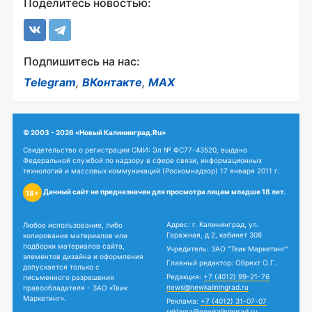
Поделитесь новостью:
Подпишитесь на нас:
Telegram
,
ВКонтакте
,
MAX
© 2003 - 2026 «Новый Калининград.Ru»
Свидетельство о регистрации СМИ: Эл № ФС77-43520, выдано
Федеральной службой по надзору в сфере связи, информационных
технологий и массовых коммуникаций (Роскомнадзор) 17 января 2011 г.
Данный сайт не предназначен для просмотра лицам младше 18 лет.
18+
Адрес: г. Калининград, ул.
Любое использование, либо
Гаражная, д.2, кабинет 308
копирование материалов или
подборки материалов сайта,
Учредитель: ЗАО "Твик Маркетинг"
элементов дизайна и оформления
Главный редактор: Обрехт О.Г.
допускается только с
Редакция:
+7 (4012) 99-21-76
письменного разрешения
news@newkaliningrad.ru
правообладателя - ЗАО «Твик
Маркетинг».
Реклама:
+7 (4012) 31-07-07
reklama@newkaliningrad.ru