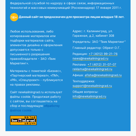
Федеральной службой по надзору в сфере связи, информационных
технологий и массовых коммуникаций (Роскомнадзор) 17 января 2011 г.
Данный сайт не предназначен для просмотра лицам младше 18 лет.
18+
Адрес: г. Калининград, ул.
Любое использование, либо
Гаражная, д.2, кабинет 308
копирование материалов или
подборки материалов сайта,
Учредитель: ЗАО "Твик Маркетинг"
элементов дизайна и оформления
Главный редактор: Обрехт О.Г.
допускается только с
Редакция:
+7 (4012) 99-21-76
письменного разрешения
news@newkaliningrad.ru
правообладателя - ЗАО «Твик
Маркетинг».
Реклама:
+7 (4012) 31-07-07
reklama@newkaliningrad.ru
Материалы с пометкой «Бизнес»,
Афиша:
afisha@newkaliningrad.ru
«Партнерский материал», «ПМ»,
«PR», «Спецпроект» - публикуются
Техподдержка:
на правах рекламы.
support@newkaliningrad.ru
Общие вопросы:
Сайт newkaliningrad.ru использует
info@newkaliningrad.ru
файлы cookie. Продолжая работу
с сайтом, вы соглашаетесь на
сбор и последующую
обработку
файлов cookie.