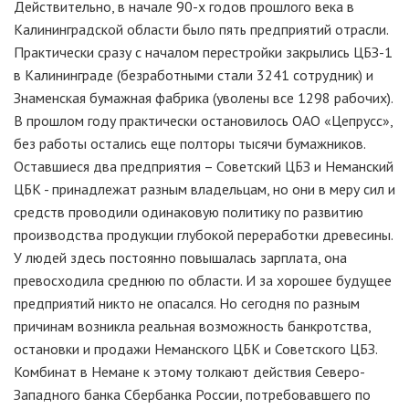
Действительно, в начале 90-х годов прошлого века в
Калининградской области было пять предприятий отрасли.
Практически сразу с началом перестройки закрылись ЦБЗ-1
в Калининграде (безработными стали 3241 сотрудник) и
Знаменская бумажная фабрика (уволены все 1298 рабочих).
В прошлом году практически остановилось ОАО «Цепрусс»,
без работы остались еще полторы тысячи бумажников.
Оставшиеся два предприятия – Советский ЦБЗ и Неманский
ЦБК - принадлежат разным владельцам, но они в меру сил и
средств проводили одинаковую политику по развитию
производства продукции глубокой переработки древесины.
У людей здесь постоянно повышалась зарплата, она
превосходила среднюю по области. И за хорошее будущее
предприятий никто не опасался. Но сегодня по разным
причинам возникла реальная возможность банкротства,
остановки и продажи Неманского ЦБК и Советского ЦБЗ.
Комбинат в Немане к этому толкают действия Северо-
Западного банка Сбербанка России, потребовавшего по