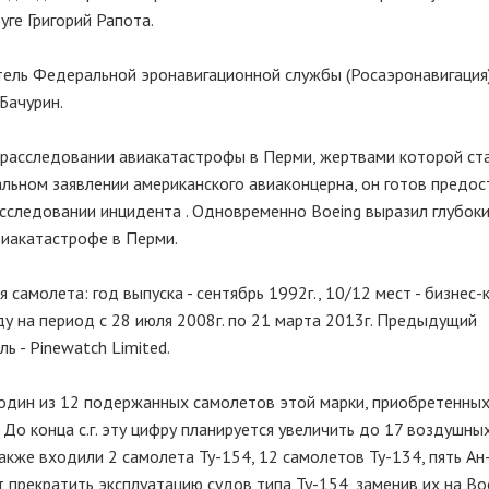
ге Григорий Рапота.
тель Федеральной эронавигационной службы (Росаэронавигация
Бачурин.
 расследовании авиакатастрофы в Перми, жертвами которой ст
альном заявлении американского авиаконцерна, он готов предос
сследовании инцидента . Одновременно Boeing выразил глубок
виакатастрофе в Перми.
самолета: год выпуска - сентябрь 1992г., 10/12 мест - бизнес-кл
ду на период с 28 июля 2008г. по 21 марта 2013г. Предыдущий
ль - Pinewatch Limited.
 один из 12 подержанных самолетов этой марки, приобретенны
До конца с.г. эту цифру планируется увеличить до 17 воздушны
 также входили 2 самолета Ту-154, 12 самолетов Ту-134, пять Ан
ет прекратить эксплуатацию судов типа Ту-154, заменив их на Bo