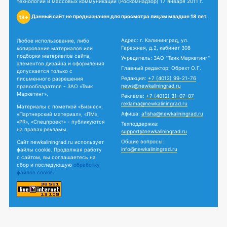
технологий и массовых коммуникаций (Роскомнадзор) 17 января 2011 г.
Данный сайт не предназначен для просмотра лицам младше 18 лет.
18+
Адрес: г. Калининград, ул.
Любое использование, либо
Гаражная, д.2, кабинет 308
копирование материалов или
подборки материалов сайта,
Учредитель: ЗАО "Твик Маркетинг"
элементов дизайна и оформления
Главный редактор: Обрехт О.Г.
допускается только с
Редакция:
+7 (4012) 99-21-76
письменного разрешения
news@newkaliningrad.ru
правообладателя - ЗАО «Твик
Маркетинг».
Реклама:
+7 (4012) 31-07-07
reklama@newkaliningrad.ru
Материалы с пометкой «Бизнес»,
Афиша:
afisha@newkaliningrad.ru
«Партнерский материал», «ПМ»,
«PR», «Спецпроект» - публикуются
Техподдержка:
на правах рекламы.
support@newkaliningrad.ru
Общие вопросы:
Сайт newkaliningrad.ru использует
info@newkaliningrad.ru
файлы cookie. Продолжая работу
с сайтом, вы соглашаетесь на
сбор и последующую
обработку
файлов cookie.