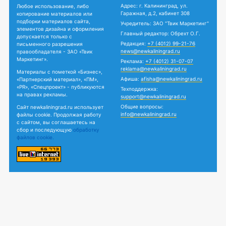
Адрес: г. Калининград, ул.
Любое использование, либо
Гаражная, д.2, кабинет 308
копирование материалов или
подборки материалов сайта,
Учредитель: ЗАО "Твик Маркетинг"
элементов дизайна и оформления
Главный редактор: Обрехт О.Г.
допускается только с
Редакция:
+7 (4012) 99-21-76
письменного разрешения
news@newkaliningrad.ru
правообладателя - ЗАО «Твик
Маркетинг».
Реклама:
+7 (4012) 31-07-07
reklama@newkaliningrad.ru
Материалы с пометкой «Бизнес»,
Афиша:
afisha@newkaliningrad.ru
«Партнерский материал», «ПМ»,
«PR», «Спецпроект» - публикуются
Техподдержка:
на правах рекламы.
support@newkaliningrad.ru
Общие вопросы:
Сайт newkaliningrad.ru использует
info@newkaliningrad.ru
файлы cookie. Продолжая работу
с сайтом, вы соглашаетесь на
сбор и последующую
обработку
файлов cookie.