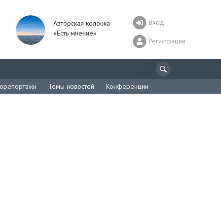
Вход
Авторская колонка
«Есть мнение»
Регистрация
орепортажи
Темы новостей
Конференции