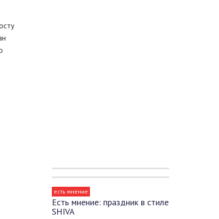
осту
ан
о
есть мнение
Есть мнение: праздник в стиле
SHIVA