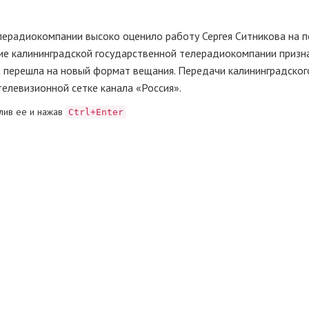
лерадиокомпании высоко оценило работу Сергея Ситникова на п
тие калининградской государственной телерадиокомпании призн
К перешла на новый формат вещания. Передачи калининградског
елевизионной сетке канала «Россия».
лив ее и нажав
Ctrl+Enter