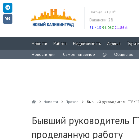
Погода:
+19.8°
Вакансии:
28
81.41$
94.06€
21.86zł
Новости
Работа
Недвижимость
Афиша
Туриз
Новости дня
Самое читаемое
@
Общество
Новости
Прочее
Бывший руководитель ГТРК "
Бывший руководитель ГТ
проделанную работу