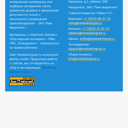
Гаражная, д.2, кабинет 308
копирование материалов или
подборки материалов сайта,
Учредитель: ЗАО "Твик Маркетинг"
элементов дизайна и оформления
Главный редактор: Обрехт О.Г.
допускается только с
Редакция:
+7 (4012) 99-21-76
письменного разрешения
news@newkaliningrad.ru
правообладателя - ЗАО «Твик
Маркетинг».
Реклама:
+7 (4012) 31-07-07
reklama@newkaliningrad.ru
Материалы с пометкой «Бизнес»,
Афиша:
afisha@newkaliningrad.ru
«Партнерский материал», «ПМ»,
«PR», «Спецпроект» - публикуются
Техподдержка:
на правах рекламы.
support@newkaliningrad.ru
Общие вопросы:
Сайт newkaliningrad.ru использует
info@newkaliningrad.ru
файлы cookie. Продолжая работу
с сайтом, вы соглашаетесь на
сбор и последующую
обработку
файлов cookie.