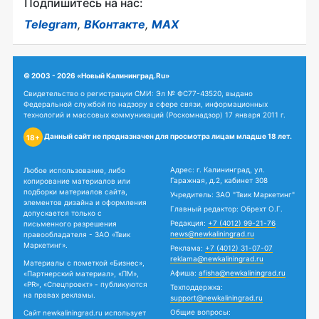
Подпишитесь на нас:
Telegram
,
ВКонтакте
,
MAX
© 2003 - 2026 «Новый Калининград.Ru»
Свидетельство о регистрации СМИ: Эл № ФС77-43520, выдано
Федеральной службой по надзору в сфере связи, информационных
технологий и массовых коммуникаций (Роскомнадзор) 17 января 2011 г.
Данный сайт не предназначен для просмотра лицам младше 18 лет.
18+
Адрес: г. Калининград, ул.
Любое использование, либо
Гаражная, д.2, кабинет 308
копирование материалов или
подборки материалов сайта,
Учредитель: ЗАО "Твик Маркетинг"
элементов дизайна и оформления
Главный редактор: Обрехт О.Г.
допускается только с
Редакция:
+7 (4012) 99-21-76
письменного разрешения
news@newkaliningrad.ru
правообладателя - ЗАО «Твик
Маркетинг».
Реклама:
+7 (4012) 31-07-07
reklama@newkaliningrad.ru
Материалы с пометкой «Бизнес»,
Афиша:
afisha@newkaliningrad.ru
«Партнерский материал», «ПМ»,
«PR», «Спецпроект» - публикуются
Техподдержка:
на правах рекламы.
support@newkaliningrad.ru
Общие вопросы:
Сайт newkaliningrad.ru использует