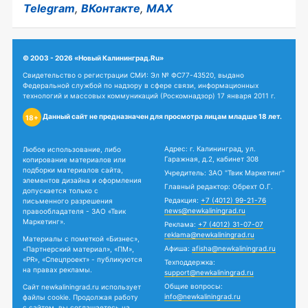
Telegram
,
ВКонтакте
,
MAX
© 2003 - 2026 «Новый Калининград.Ru»
Свидетельство о регистрации СМИ: Эл № ФС77-43520, выдано
Федеральной службой по надзору в сфере связи, информационных
технологий и массовых коммуникаций (Роскомнадзор) 17 января 2011 г.
Данный сайт не предназначен для просмотра лицам младше 18 лет.
18+
Адрес: г. Калининград, ул.
Любое использование, либо
Гаражная, д.2, кабинет 308
копирование материалов или
подборки материалов сайта,
Учредитель: ЗАО "Твик Маркетинг"
элементов дизайна и оформления
Главный редактор: Обрехт О.Г.
допускается только с
Редакция:
+7 (4012) 99-21-76
письменного разрешения
news@newkaliningrad.ru
правообладателя - ЗАО «Твик
Маркетинг».
Реклама:
+7 (4012) 31-07-07
reklama@newkaliningrad.ru
Материалы с пометкой «Бизнес»,
Афиша:
afisha@newkaliningrad.ru
«Партнерский материал», «ПМ»,
«PR», «Спецпроект» - публикуются
Техподдержка:
на правах рекламы.
support@newkaliningrad.ru
Общие вопросы:
Сайт newkaliningrad.ru использует
info@newkaliningrad.ru
файлы cookie. Продолжая работу
с сайтом, вы соглашаетесь на