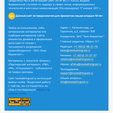
Свидетельство о регистрации СМИ: Эл № ФС77-43520, выдано
Федеральной службой по надзору в сфере связи, информационных
технологий и массовых коммуникаций (Роскомнадзор) 17 января 2011 г.
Данный сайт не предназначен для просмотра лицам младше 18 лет.
18+
Адрес: г. Калининград, ул.
Любое использование, либо
Гаражная, д.2, кабинет 308
копирование материалов или
подборки материалов сайта,
Учредитель: ЗАО "Твик Маркетинг"
элементов дизайна и оформления
Главный редактор: Обрехт О.Г.
допускается только с
Редакция:
+7 (4012) 99-21-76
письменного разрешения
news@newkaliningrad.ru
правообладателя - ЗАО «Твик
Маркетинг».
Реклама:
+7 (4012) 31-07-07
reklama@newkaliningrad.ru
Материалы с пометкой «Бизнес»,
Афиша:
afisha@newkaliningrad.ru
«Партнерский материал», «ПМ»,
«PR», «Спецпроект» - публикуются
Техподдержка:
на правах рекламы.
support@newkaliningrad.ru
Общие вопросы:
Сайт newkaliningrad.ru использует
info@newkaliningrad.ru
файлы cookie. Продолжая работу
с сайтом, вы соглашаетесь на
сбор и последующую
обработку
файлов cookie.