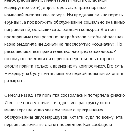
невостребованных линий (третья часть областной
маршрутной сети), директоров автотранспортных
компаний вызвали «на ковер». Им предложили «не пороть
ерунды», а продолжить обслуживание социально значимых
направлений, оставшихся за рамками конкурса. В ответ
предприниматели резонно потребовали, чтобы областная
казна выделила им деньги на пресловутую «социалку». Но
раскошеливаться правительство наотрез отказалось. А
потому после долгих и нервных переговоров стороны
смогли прийти только к временному компромиссу. Его суть
– маршруты будут жить лишь до первой попытки их опять
разыграть.
С месяц назад эта попытка состоялась и потерпела фиаско.
И вот ее последствие – в адрес инфраструктурного
министерства ушло уведомление о прекращения
обслуживания двух маршрутов. Кстати, судя по всему, эта
первая ласточка не станет последней. Как сообщила