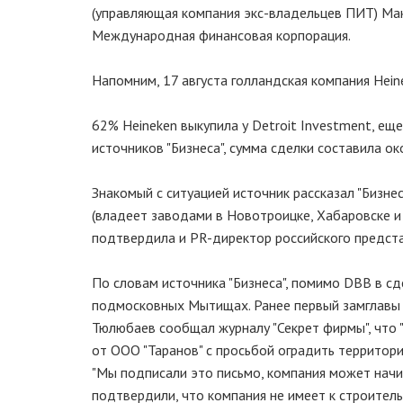
(управляющая компания экс-владельцев ПИТ) Мак
Международная финансовая корпорация.
Напомним, 17 августа голландская компания Hein
62% Heineken выкупила у Detroit Investment, ещ
источников "Бизнеса", сумма сделки составила ок
Знакомый с ситуацией источник рассказал "Бизне
(владеет заводами в Новотроицке, Хабаровске и К
подтвердила и PR-директор российского предст
По словам источника "Бизнеса", помимо DBB в сд
подмосковных Мытищах. Ранее первый замглавы
Тюлюбаев сообщал журналу "Секрет фирмы", что 
от ООО "Таранов" с просьбой оградить территор
"Мы подписали это письмо, компания может начин
подтвердили, что компания не имеет к строитель