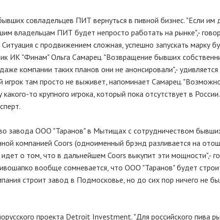
бывших совладельцев ПИТ вернуться в пивной бизнес. "Если им
шим владельцам ПИТ будет непросто работать на рынке",- гово
. Ситуация с продвижением сложная, успешно запускать марку б
итик ИК "Финам" Ольга Самарец. "Возвращение бывших собствен
даже компании таких планов они не анонсировали",- удивляется 
й игрок там просто не выживет, напоминает Самарец. "Возможно
какого-то крупного игрока, который пока отсутствует в России.
сперт.
тво завода ООО "Таранов" в Мытищах с сотрудничеством бывши
нной компанией Coors (одноименный брэнд разливается на ото
ь идет о том, что в дальнейшем Coors выкупит эти мощности",- г
ривошапко вообще сомневается, что ООО "Таранов" будет строи
мпания строит завод в Подмосковье, но до сих пор ничего не б
орусского проекта Detroit Investment. "Для российского пива р