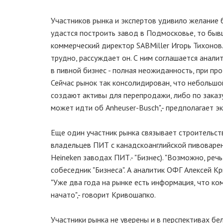
Участников рынка и экспертов удивило желание 
удастся построить завод в Подмосковье, то быв
коммерческий директор SABMiller Игорь Тихонов
трудно, рассуждает он. С ним соглашается анал
в пивной бизнес - полная неожиданность, при про
Сейчас рынок так консолидирован, что небольшо
создают активы для перепродажи, либо по заказу 
может идти об Anheuser-Busch",- предполагает эк
Еще один участник рынка связывает строительс
владельцев ПИТ с канадскоанглийской пивоваре
Heineken заводах ПИТ.- "Бизнес). "Возможно, реч
собеседник "Бизнеса". А аналитик ОФГ Алексей К
"Уже два года на рынке есть информация, что ко
начато",- говорит Кривошапко.
Участники рынка не уверены и в перспективах бел