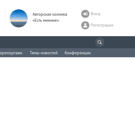
Вход
Авторская колонка
«Есть мнение»
Регистрация
орепортажи
Темы новостей
Конференции