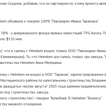
сим Седунов, добавив, что их партнером по этому проекту явл
eken объявила о покупке 100% "Пивоварен Ивана Таранова".
е 38% - у американского фонда прямых инвестиций TPG Aurora. 
оло $520 млн.
су", что в сделку с Heineken вошло только ООО "Пивоварни Иван
алининграде). То, что Heineken достались только три завода, "
авительства Heineken Анна Мелешина.
елку с Heineken не вошло и ООО "Таранов", зарегистрированное 
 Мытищинского района по капитальному строительству Владим
"в двадцатых числах августа" 2005 года администрацияполучил
ию под строительство завода.
ать строительство",- говорил Тюлюбаев. В Heineken "Бизнесу"
ству никакого отношения.