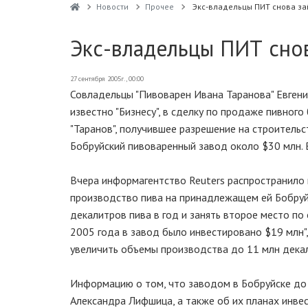
Новости
Прочее
Экс-владельцы ПИТ снова за
Экс-владельцы ПИТ сно
27 сентября 2005г., 00:00
Совладельцы "Пивоварен Ивана Таранова" Евгени
известно "Бизнесу", в сделку по продаже пивного
"Таранов", получившее разрешение на строитель
Бобруйский пивоваренный завод около $30 млн. 
Вчера информагентство Reuters распространило и
производство пива на принадлежащем ей Бобруй
декалитров пива в год и занять второе место по
2005 года в завод было инвестировано $19 млн"
увеличить объемы производства до 11 млн декал
Информацию о том, что заводом в Бобруйске до с
Александра Лифшица, а также об их планах инве