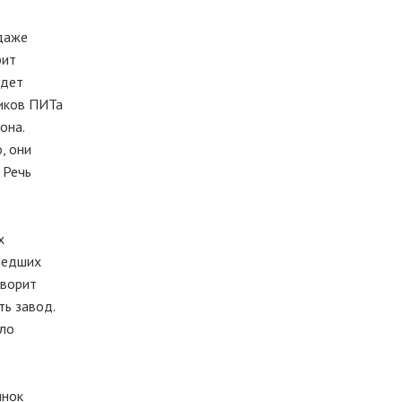
 даже
рит
удет
ников ПИТа
она.
, они
 Речь
х
шедших
оворит
ть завод.
ыло
ынок