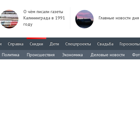
О чём писали газеты
Калининграда в 1991
Главные новости дня
году
м
Справка
Скидки
Дети
Спецпроекты
Свадьба
Гороскопы
Политика
Происшествия
Экономика
Деловые новости
Фот