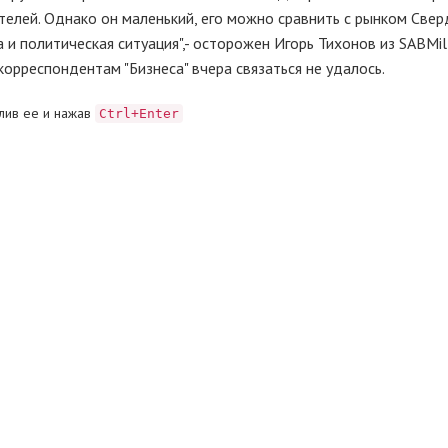
телей. Однако он маленький, его можно сравнить с рынком Све
 и политическая ситуация",- осторожен Игорь Тихонов из SABMill
рреспондентам "Бизнеса" вчера связаться не удалось.
лив ее и нажав
Ctrl+Enter