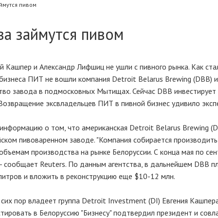
ймутся пивом
ва займутся пивом
й Кашпер и Александр Лифшиц не ушли с пивного рынка. Как ста
 бизнеса ПИТ не вошли компания Detroit Belarus Brewing (DBB)
ство завода в подмосковных Мытищах. Сейчас DBB инвестирует
Возвращение эксвладельцев ПИТ в пивной бизнес удивило эксп
нформацию о том, что американская Detroit Belarus Brewing (
ском пивоваренном заводе. "Компания собирается производить
 объемам производства на рынке Белоруссии. С конца мая по сен
,- сообщает Reuters. По данным агентства, в дальнейшем DBB п
итров и вложить в реконструкцию еще $10-12 млн.
их пор владеет группа Detroit Investment (DI) Евгения Кашпер
стировать в Белоруссию "Бизнесу" подтвердил президент и совл