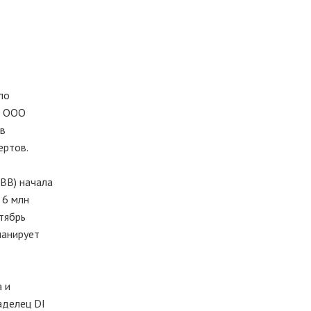
ло
 и ООО
 в
ертов.
DBB) начала
 6 млн
тябрь
ланирует
а и
аделец DI