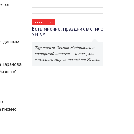
яется
есть мнение
Есть мнение: праздник в стиле
SHIVA
По данным
Журналист Оксана Майтакова в
авторской колонке — о том, как
изменился мир за последние 20 лет.
а Таранова"
Бизнесу"
в
ир
а письмо