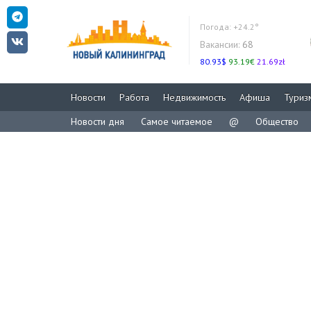
Погода:
+24.2°
Вакансии:
68
80.93$
93.19€
21.69zł
Новости
Работа
Недвижимость
Афиша
Туриз
Новости дня
Самое читаемое
@
Общество