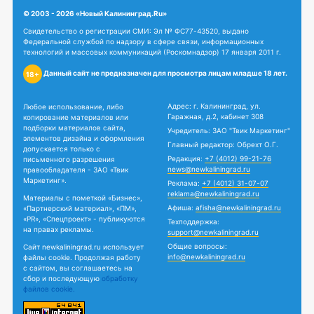
© 2003 - 2026 «Новый Калининград.Ru»
Свидетельство о регистрации СМИ: Эл № ФС77-43520, выдано
Федеральной службой по надзору в сфере связи, информационных
технологий и массовых коммуникаций (Роскомнадзор) 17 января 2011 г.
Данный сайт не предназначен для просмотра лицам младше 18 лет.
18+
Адрес: г. Калининград, ул.
Любое использование, либо
Гаражная, д.2, кабинет 308
копирование материалов или
подборки материалов сайта,
Учредитель: ЗАО "Твик Маркетинг"
элементов дизайна и оформления
Главный редактор: Обрехт О.Г.
допускается только с
Редакция:
+7 (4012) 99-21-76
письменного разрешения
news@newkaliningrad.ru
правообладателя - ЗАО «Твик
Маркетинг».
Реклама:
+7 (4012) 31-07-07
reklama@newkaliningrad.ru
Материалы с пометкой «Бизнес»,
Афиша:
afisha@newkaliningrad.ru
«Партнерский материал», «ПМ»,
«PR», «Спецпроект» - публикуются
Техподдержка:
на правах рекламы.
support@newkaliningrad.ru
Общие вопросы:
Сайт newkaliningrad.ru использует
info@newkaliningrad.ru
файлы cookie. Продолжая работу
с сайтом, вы соглашаетесь на
сбор и последующую
обработку
файлов cookie.