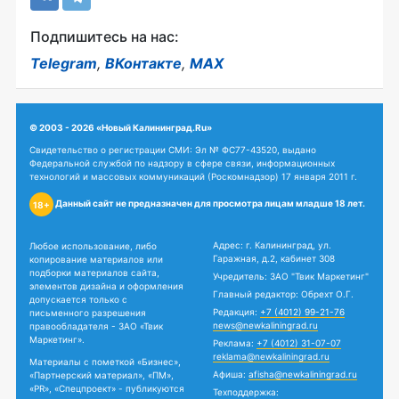
Подпишитесь на нас:
Telegram
,
ВКонтакте
,
MAX
© 2003 - 2026 «Новый Калининград.Ru»
Свидетельство о регистрации СМИ: Эл № ФС77-43520, выдано
Федеральной службой по надзору в сфере связи, информационных
технологий и массовых коммуникаций (Роскомнадзор) 17 января 2011 г.
Данный сайт не предназначен для просмотра лицам младше 18 лет.
18+
Адрес: г. Калининград, ул.
Любое использование, либо
Гаражная, д.2, кабинет 308
копирование материалов или
подборки материалов сайта,
Учредитель: ЗАО "Твик Маркетинг"
элементов дизайна и оформления
Главный редактор: Обрехт О.Г.
допускается только с
Редакция:
+7 (4012) 99-21-76
письменного разрешения
news@newkaliningrad.ru
правообладателя - ЗАО «Твик
Маркетинг».
Реклама:
+7 (4012) 31-07-07
reklama@newkaliningrad.ru
Материалы с пометкой «Бизнес»,
Афиша:
afisha@newkaliningrad.ru
«Партнерский материал», «ПМ»,
«PR», «Спецпроект» - публикуются
Техподдержка: