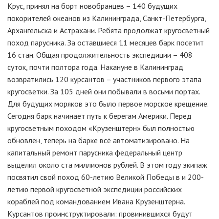
Крус, принял на борт новобранцев – 140 будущих
покорителей океанов из Калининграда, Санкт-Петербурга,
Архангельска и Астрахани. Ребята продолжат кругосветный
поход парусника. За оставшиеся 11 месяцев барк посетит
16 стан. Общая продолжительность экспедиции – 408
суток, почти полтора года. Накануне в Калининград
возвратились 120 курсантов – участников первого этапа
кругосветки. За 105 дней они побывали в восьми портах.
Для будущих моряков это было первое морское крещение.
Сегодня барк начинает путь к берегам Америки. Перед
кругосветным походом «Крузенштерн» был полностью
обновлен, теперь на барке всё автоматизировано. На
капитальный ремонт парусника федеральный центр
выделил около ста миллионов рублей. В этом году экипаж
посвятил свой поход 60-летию Великой Победы в и 200-
летию первой кругосветной экспедиции российских
кораблей под командованием Ивана Крузенштерна.
Курсантов проинструктировали: провинившихся будут