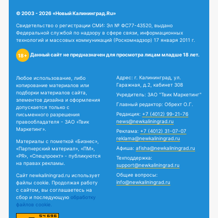
© 2003 - 2026 «Новый Калининград.Ru»
Свидетельство о регистрации СМИ: Эл № ФС77-43520, выдано
Федеральной службой по надзору в сфере связи, информационных
технологий и массовых коммуникаций (Роскомнадзор) 17 января 2011 г.
Данный сайт не предназначен для просмотра лицам младше 18 лет.
18+
Адрес: г. Калининград, ул.
Любое использование, либо
Гаражная, д.2, кабинет 308
копирование материалов или
подборки материалов сайта,
Учредитель: ЗАО "Твик Маркетинг"
элементов дизайна и оформления
Главный редактор: Обрехт О.Г.
допускается только с
Редакция:
+7 (4012) 99-21-76
письменного разрешения
news@newkaliningrad.ru
правообладателя - ЗАО «Твик
Маркетинг».
Реклама:
+7 (4012) 31-07-07
reklama@newkaliningrad.ru
Материалы с пометкой «Бизнес»,
Афиша:
afisha@newkaliningrad.ru
«Партнерский материал», «ПМ»,
«PR», «Спецпроект» - публикуются
Техподдержка:
на правах рекламы.
support@newkaliningrad.ru
Общие вопросы:
Сайт newkaliningrad.ru использует
info@newkaliningrad.ru
файлы cookie. Продолжая работу
с сайтом, вы соглашаетесь на
сбор и последующую
обработку
файлов cookie.