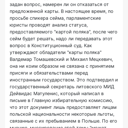
задан вопрос, намерен ли он отказаться от
предложенной карты. В настоящее время, по
просьбе спикера сейма, парламентские
юристы проводят анализ статуса,
предоставляемого "картой поляка", после чего
сейм будет решать, надо ли передавать этот
вопрос в Конституционный суд. Как
утверждают обладатели "карты поляка"
Валдемар Томашевский и Михаил Мецкевич,
она ни коим образом не связана с принятием
присяги и обязательствами перед
иностранным государством. Это подтвердил и
государственный секретарь литовского МИД
Дейвидас Матуленис, который написал в
письме в Главную избирательную комиссию,
что этот документ лишь предоставляет лицам
польской национальности некоторые льготы,
связанные с их пребыванием в Польше. По его
мнению, муссирование этой темы "может