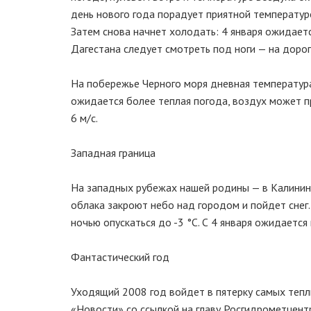
день нового года порадует приятной температуро
Затем снова начнет холодать: 4 января ожидаетс
Дагестана следует смотреть под ноги — на дорог
На побережье Черного моря дневная температура 
ожидается более теплая погода, воздух может пр
6 м/с.
Западная граница
На западных рубежах нашей родины — в Калининг
облака закроют небо над городом и пойдет снег
ночью опускаться до -3 °C. С 4 января ожидается
Фантастический год
Уходящий 2008 год войдет в пятерку самых тепл
«Новости» со ссылкой на главу Росгидрометцент