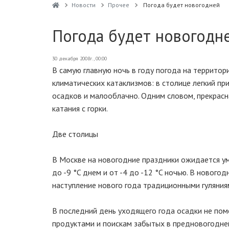
Новости
Прочее
Погода будет новогодней
Погода будет новогодн
30 декабря 2008г., 00:00
В самую главную ночь в году погода на террито
климатических катаклизмов: в столице легкий пр
осадков и малооблачно. Одним словом, прекрасна
катания с горки.
Две столицы
В Москве на новогодние праздники ожидается ум
до -9 °C днем и от -4 до -12 °C ночью. В новог
наступление нового года традиционными гуляниям
В последний день уходящего года осадки не по
продуктами и поискам забытых в предновогодней