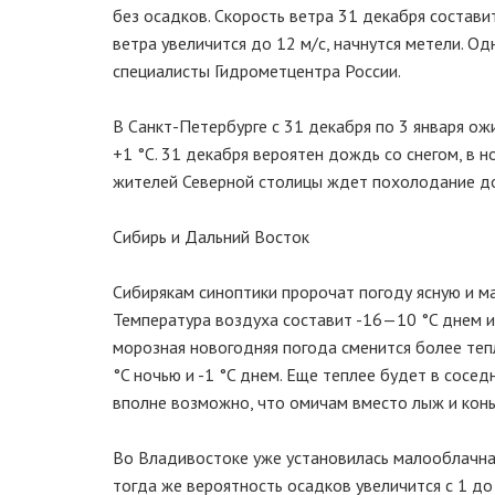
без осадков. Скорость ветра 31 декабря составит 
ветра увеличится до 12 м/c, начнутся метели. 
специалисты Гидрометцентра России.
В Санкт-Петербурге с 31 декабря по 3 января о
+1 °C. 31 декабря вероятен дождь со снегом, в но
жителей Северной столицы ждет похолодание до 
Сибирь и Дальний Восток
Сибирякам синоптики пророчат погоду ясную и м
Температура воздуха составит -16—10 °C днем и 
морозная новогодняя погода сменится более теп
°C ночью и -1 °C днем. Еще теплее будет в сосе
вполне возможно, что омичам вместо лыж и конь
Во Владивостоке уже установилась малооблачная
тогда же вероятность осадков увеличится с 1 до