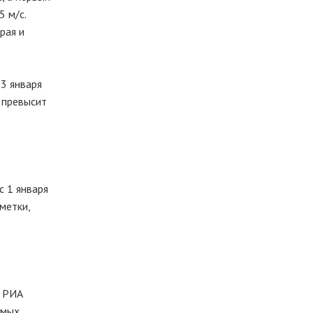
 м/с.
рая и
 3 января
 превысит
с 1 января
метки,
т РИА
амых