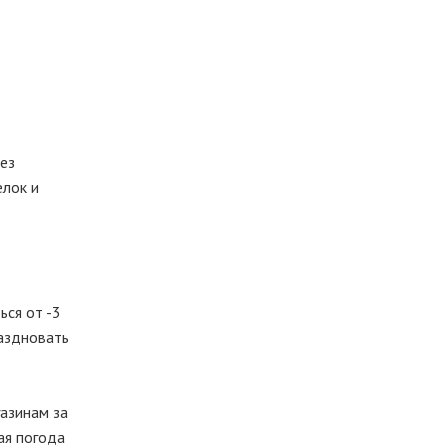
без
елок и
ься от -3
раздновать
азинам за
ая погода