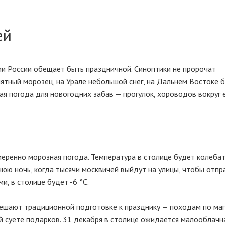
ей
рии России обещает быть праздничной. Синоптики не пророчат
иятный морозец, на Урале небольшой снег, на Дальнем Востоке 
я погода для новогодних забав — прогулок, хороводов вокруг 
еренно морозная погода. Температура в столице будет колебат
однюю ночь, когда тысячи москвичей выйдут на улицы, чтобы отп
и, в столице будет -6 °C.
мешают традиционной подготовке к празднику — походам по маг
 суете подарков. 31 декабря в столице ожидается малооблачн