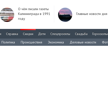
О чём писали газеты
Калининграда в 1991
Главные новости дня
году
м
Справка
Скидки
Дети
Спецпроекты
Свадьба
Гороскопы
Политика
Происшествия
Экономика
Деловые новости
Фот