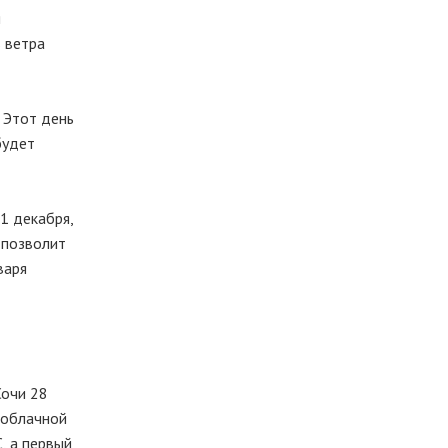
я
ь ветра
. Этот день
будет
1 декабря,
 позволит
варя
Сочи 28
ооблачной
, а первый