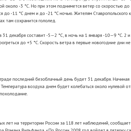
й около -3 °C. Но при этом поднимется ветер со скоростью до 5
я до -11 °C днем и до -21 °C ночью. Жителям Ставропольского к
ах там сохранится гололед.
31 декабря составит -5—2 °C, в ночь на 1 января -10—9 °C. 2 и
огреться до +5 °C. Скорость ветра в первые новогодние дни не
раде последний безоблачный день будет 31 декабря. Начиная 
. Температура воздуха днем будет колебаться около нулевой от
 похолодание.
ых лет на территории России за 118 лет наблюдений, сообщае
ра Романа Вильфанда. «По России 2008 год войдет в пятерку с