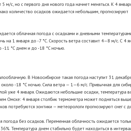
5 м/с, но с первого дня нового года начнет меняться. К 4 январ
Однако количество осадков ожидается небольшим, прогнозируют
жидается облачная погода с осадками и дневными температурами
чь на 1 января до -7 °C. Скорость ветра составит 4—8 м/с. С 4 я
-11 °C днем и до -18 °C ночью.
алооблачную. В Новосибирске такая погода наступит 31 декабря
около -18 °C ночью. Сила ветра — 1—6 м/с. Привычная для сиби
лой уже 4 января. Ожидаются небольшие осадки, температура в
днем Омске: 4 января столбик термометра может подняться выше 
ков потребуются зонтики — метеорологи прогнозируют снег с 
 погода без осадков. Переменная облачность ожидается только
 36%. Температура днем стабильно будет находиться в интерва