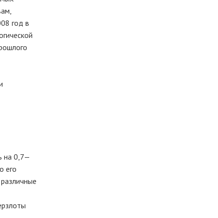
вам,
08 год в
огической
прошлого
и
ь на 0,7—
о его
 различные
мерзлоты