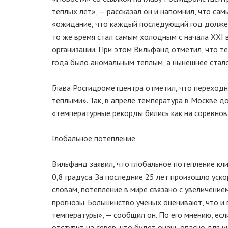
теплых лет», — рассказал он и напомнил, что сам
«ожидание, что каждый последующий год должен 
то же время стал самым холодным с начала XXI 
организации. При этом Вильфанд отметил, что т
года было аномальным теплым, а нынешнее стал
Глава Росгидрометцентра отметил, что переходн
теплыми». Так, в апреле температура в Москве дос
«температурные рекорды бились как на соревнов
Глобальное потепление
Вильфанд заявил, что глобальное потепление кли
0,8 градуса. За последние 25 лет произошло уск
словам, потепление в мире связано с увеличени
прогнозы. Большинство ученых оценивают, что и
температуры», — сообщил он. По его мнению, есл
отступит на север, что будет очень опасно для 