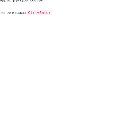
лив ее и нажав
Ctrl+Enter