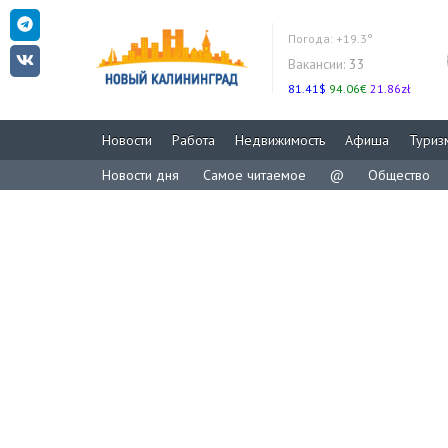
Погода:
+19.3°
Вакансии:
33
81.41$
94.06€
21.86zł
Новости
Работа
Недвижимость
Афиша
Туриз
Новости дня
Самое читаемое
@
Общество