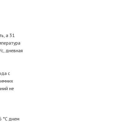
ь, а 31
мпература
/с, дневная
ода с
зимних
аний не
6 °C днем