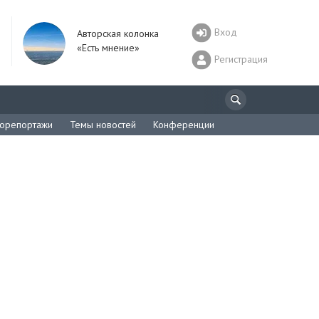
Вход
Авторская колонка
«Есть мнение»
Регистрация
орепортажи
Темы новостей
Конференции