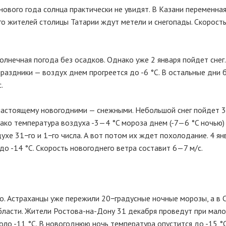
нового года солнца практически не увидят. В Казани переменна
го жителей столицы Татарии ждут метели и снегопады. Скорост
солнечная погода без осадков. Однако уже 2 января пойдет снег
раздники — воздух днем прогреется до -6 °C. В остальные дни 
.
астоящему новогодними — снежными. Небольшой снег пойдет 3
днако температура воздуха -3—4 °C мороза днем (-7—6 °C ночью)
ухе 31−го и 1−го числа. А вот потом их ждет похолодание. 4 ян
о -14 °C. Скорость новогоднего ветра составит 6—7 м/с.
го. Астраханцы уже пережили 20−градусные ночные морозы, а в 
бласти. Жители Ростова-на-Дону 31 декабря проведут при мал
оло -11 °C. В новогоднюю ночь температура опустится до -15 °C