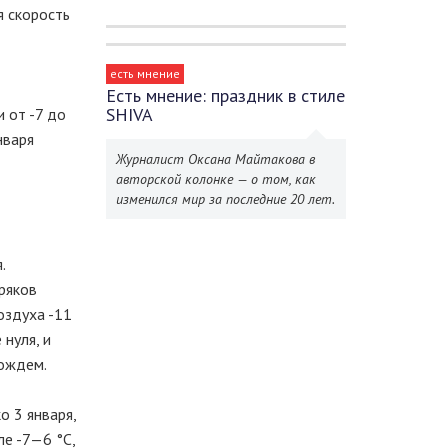
я скорость
есть мнение
Есть мнение: праздник в стиле
SHIVA
 от -7 до
нваря
Журналист Оксана Майтакова в
авторской колонке — о том, как
изменился мир за последние 20 лет.
.
ряков
оздуха -11
нуля, и
дождем.
 3 января,
ле -7—6 °C,