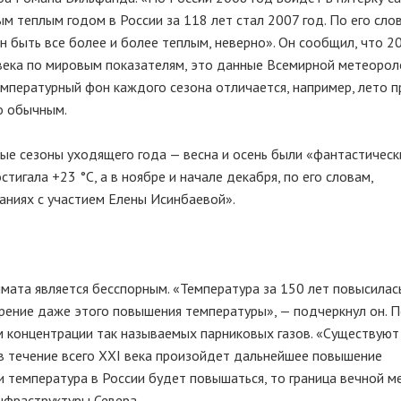
ым теплым годом в России за 118 лет стал 2007 год. По его сло
быть все более и более теплым, неверно». Он сообщил, что 20
века по мировым показателям, это данные Всемирной метеорол
емпературный фон каждого сезона отличается, например, лето 
о обычным.
ые сезоны уходящего года — весна и осень были «фантастическ
тигала +23 °C, а в ноябре и начале декабря, по его словам,
аниях с участием Елены Исинбаевой».
мата является бесспорным. «Температура за 150 лет повысилас
орение даже этого повышения температуры», — подчеркнул он. П
ем концентрации так называемых парниковых газов. «Существуют
 в течение всего XXI века произойдет дальнейшее повышение
и температура в России будет повышаться, то граница вечной 
инфраструктуры Севера.