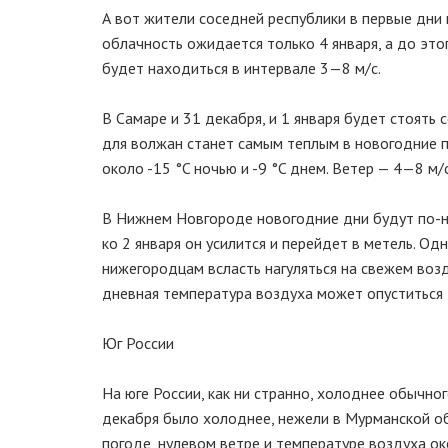
А вот жители соседней республики в первые дни 
облачность ожидается только 4 января, а до это
будет находиться в интервале 3—8 м/с.
В Самаре и 31 декабря, и 1 января будет стоять 
для волжан станет самым теплым в новогодние п
около -15 °C ночью и -9 °C днем. Ветер — 4—8 м/с
В Нижнем Новгороде новогодние дни будут по-н
ко 2 января он усилится и перейдет в метель. О
нижегородцам всласть нагуляться на свежем возд
дневная температура воздуха может опуститься д
Юг России
На юге России, как ни странно, холоднее обычно
декабря было холоднее, нежели в Мурманской о
погоде, нулевом ветре и температуре воздуха ок