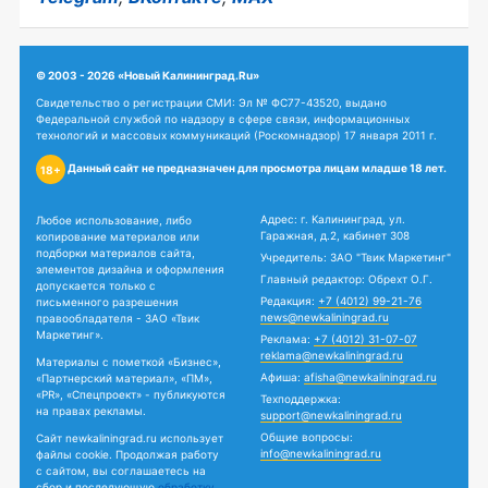
© 2003 - 2026 «Новый Калининград.Ru»
Свидетельство о регистрации СМИ: Эл № ФС77-43520, выдано
Федеральной службой по надзору в сфере связи, информационных
технологий и массовых коммуникаций (Роскомнадзор) 17 января 2011 г.
Данный сайт не предназначен для просмотра лицам младше 18 лет.
18+
Адрес: г. Калининград, ул.
Любое использование, либо
Гаражная, д.2, кабинет 308
копирование материалов или
подборки материалов сайта,
Учредитель: ЗАО "Твик Маркетинг"
элементов дизайна и оформления
Главный редактор: Обрехт О.Г.
допускается только с
Редакция:
+7 (4012) 99-21-76
письменного разрешения
news@newkaliningrad.ru
правообладателя - ЗАО «Твик
Маркетинг».
Реклама:
+7 (4012) 31-07-07
reklama@newkaliningrad.ru
Материалы с пометкой «Бизнес»,
Афиша:
afisha@newkaliningrad.ru
«Партнерский материал», «ПМ»,
«PR», «Спецпроект» - публикуются
Техподдержка:
на правах рекламы.
support@newkaliningrad.ru
Общие вопросы:
Сайт newkaliningrad.ru использует
info@newkaliningrad.ru
файлы cookie. Продолжая работу
с сайтом, вы соглашаетесь на
сбор и последующую
обработку