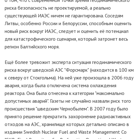
о том, что с современной точки зрения геодинамического
риска безопасность не проектируемой, а реально
существующей ИАЭС ничем не гарантирована. Соседям
Литвы, особенно России и Белоруссии, способным оценить
новый риск вокруг ИАЭС, следует и оценить её потенциал
для катастрофического сценария, который затронет весь
регион Балтийского моря.
Ещё более тревожит эксперта ситуация геодинамического
риска вокруг шведской АЭС "Форсмарк" (находится в 100 км
к северу от Стокгольма). На ней уже произошла в 2006 году
авария, когда была отключена система охлаждения
реактора. Она была отнесена к категории "максимально
допустимых аварий". Газеты не случайно назвали риск того
происшествия "шведским Чернобылем". В 2007 году было
принято решение прекратить захоронение радиоактивных
отходов на АЭС, хранилище которых детально описано в
издании Swedish Nuclear Fuel and Waste Management Co