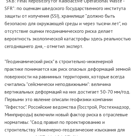
"SKB: Final Repository for Radioactive Operational Waste -
SFR": по оценкам шведского Государственного института
защиты от излучения (SSI), хранилище "должно быть
безопасно для окружающей среды и через тысячи лет", но
отсутствие оценки геодинамического риска делает
вероятность экологической катастрофы здесь реальностью
сегодняшнего дня, - отметил эксперт.
"Геодинамический риск" в строительно-инженерной
практике понимается как риск опасных деформаций земной
поверхности на равнинных территориях, которые всегда
считались "сейсмически неподвижными": величина
вертикальных деформаций на них достигает 50-70 мм/год.
Первыми это явление описали геофизики компании
"Гефестос". Российские ведомства (Госстрой, Ростехнадзор,
Минприроды) включили новый фактор риска в отраслевые
нормативы: "Свод правил по проектированию и
строительству. Инженерно-геодезические изыскания для