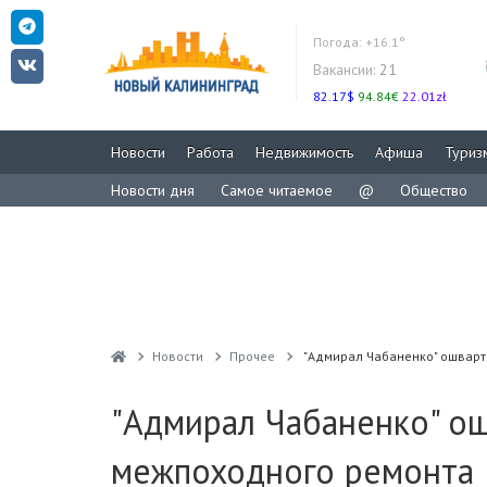
Погода:
+16.1°
Вакансии:
21
82.17$
94.84€
22.01zł
Новости
Работа
Недвижимость
Афиша
Туриз
Новости дня
Самое читаемое
@
Общество
Новости
Прочее
"Адмирал Чабаненко" ошварт
"Адмирал Чабаненко" ош
межпоходного ремонта