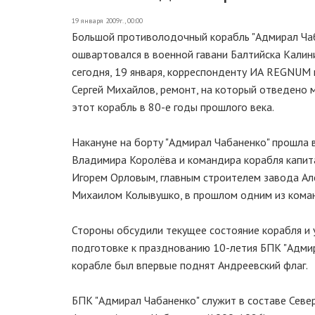
19 января 2009г., 00:00
Большой противолодочный корабль "Адмирал Чаб
ошвартовался в военной гавани Балтийска Кали
сегодня, 19 января, корреспонденту ИА REGNUM 
Сергей Михайлов, ремонт, на который отведено ме
этот корабль в 80-е годы прошлого века.
Накануне на борту "Адмирал Чабаненко" прошла
Владимира Королёва и командира корабля капита
Игорем Орловым, главным строителем завода Ал
Михаилом Колывушко, в прошлом одним из команд
Стороны обсудили текущее состояние корабля и 
подготовке к празднованию 10-летия БПК "Адмира
корабле был впервые поднят Андреевский флаг.
БПК "Адмирал Чабаненко" служит в составе Севе