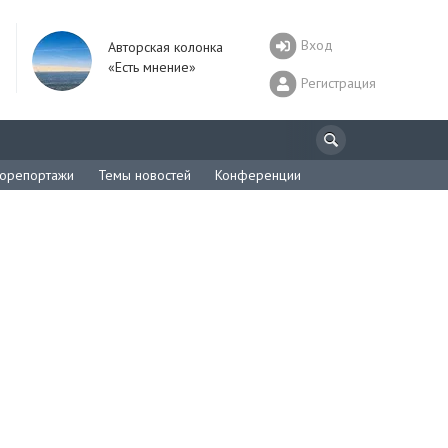
Вход
Авторская колонка
«Есть мнение»
Регистрация
орепортажи
Темы новостей
Конференции