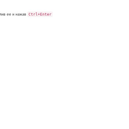
лив ее и нажав
Ctrl+Enter