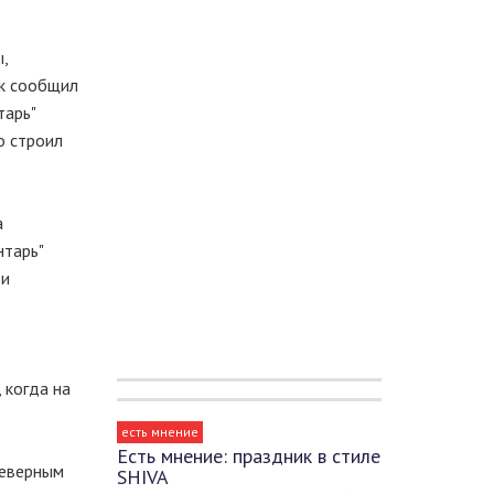
,
ак сообщил
тарь"
о строил
а
нтарь"
 и
 когда на
есть мнение
Есть мнение: праздник в стиле
Северным
SHIVA