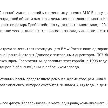
аненко", участвовавший в совместных учениях с ВМС Венесуэлы
нинградской области для проведения межпоходного ремонта. К
пресс-секретарь Прибалтийского судостроительного завода "Ян
ньше месяца, выполнят специалисты завода, в их числе - те, кт
 встреча заместителя командующего ВМФ России вице-адмирал
на I ранга Анатолия Долгова с генеральным директором ПСЗ "Я
ександром Соломатиным, сдававшим этот корабль в 1999 году,
иров "Чабаненко", а ныне работником завода.
уточники планы предстоящего ремонта. Кроме того, речь шла о
л Чабаненко", которое состоится 28 января 2009 года - в день,
рного флота. Корабль назван в честь адмирала, командующего 