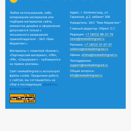
Адрес: г. Калининград, ул.
Любое использование, либо
Гаражная, д.2, кабинет 308
копирование материалов или
подборки материалов сайта,
Учредитель: ЗАО "Твик Маркетинг"
элементов дизайна и оформления
Главный редактор: Обрехт О.Г.
допускается только с
Редакция:
+7 (4012) 99-21-76
письменного разрешения
news@newkaliningrad.ru
правообладателя - ЗАО «Твик
Маркетинг».
Реклама:
+7 (4012) 31-07-07
reklama@newkaliningrad.ru
Материалы с пометкой «Бизнес»,
Афиша:
afisha@newkaliningrad.ru
«Партнерский материал», «ПМ»,
«PR», «Спецпроект» - публикуются
Техподдержка:
на правах рекламы.
support@newkaliningrad.ru
Общие вопросы:
Сайт newkaliningrad.ru использует
info@newkaliningrad.ru
файлы cookie. Продолжая работу
с сайтом, вы соглашаетесь на
сбор и последующую
обработку
файлов cookie.