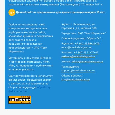
Федеральной службой по надзору в сфере связи, информационных
технологий и массовых коммуникаций (Роскомнадзор) 17 января 2011 г.
Данный сайт не предназначен для просмотра лицам младше 18 лет.
18+
Адрес: г. Калининград, ул.
Любое использование, либо
Гаражная, д.2, кабинет 308
копирование материалов или
подборки материалов сайта,
Учредитель: ЗАО "Твик Маркетинг"
элементов дизайна и оформления
Главный редактор: Обрехт О.Г.
допускается только с
Редакция:
+7 (4012) 99-21-76
письменного разрешения
news@newkaliningrad.ru
правообладателя - ЗАО «Твик
Маркетинг».
Реклама:
+7 (4012) 31-07-07
reklama@newkaliningrad.ru
Материалы с пометкой «Бизнес»,
Афиша:
afisha@newkaliningrad.ru
«Партнерский материал», «ПМ»,
«PR», «Спецпроект» - публикуются
Техподдержка:
на правах рекламы.
support@newkaliningrad.ru
Общие вопросы:
Сайт newkaliningrad.ru использует
info@newkaliningrad.ru
файлы cookie. Продолжая работу
с сайтом, вы соглашаетесь на
сбор и последующую
обработку
файлов cookie.