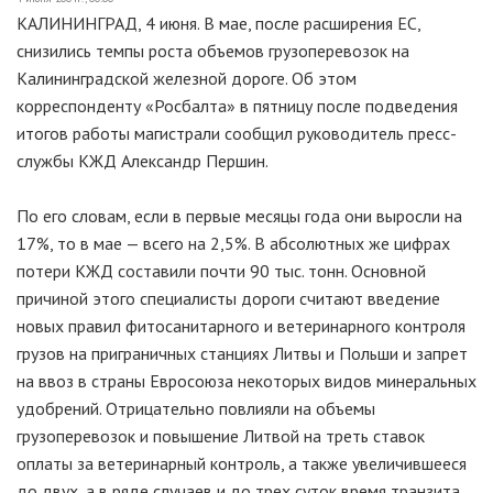
КАЛИНИНГРАД, 4 июня. В мае, после расширения ЕС,
снизились темпы роста объемов грузоперевозок на
Калининградской железной дороге. Об этом
корреспонденту «Росбалта» в пятницу после подведения
итогов работы магистрали сообщил руководитель пресс-
службы КЖД Александр Першин.
По его словам, если в первые месяцы года они выросли на
17%, то в мае — всего на 2,5%. В абсолютных же цифрах
потери КЖД составили почти 90 тыс. тонн. Основной
причиной этого специалисты дороги считают введение
новых правил фитосанитарного и ветеринарного контроля
грузов на приграничных станциях Литвы и Польши и запрет
на ввоз в страны Евросоюза некоторых видов минеральных
удобрений. Отрицательно повлияли на объемы
грузоперевозок и повышение Литвой на треть ставок
оплаты за ветеринарный контроль, а также увеличившееся
до двух, а в ряде случаев и до трех суток время транзита.