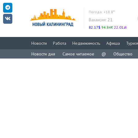
Погода:
+18.8°
Вакансии:
21
82.17$
94.84€
22.01zł
Новости
Работа
Недвижимость
Афиша
Туриз
Новости дня
Самое читаемое
@
Общество