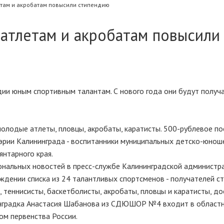
там и акробатам повысили стипендию
атлетам и акробатам повысили
дии юным спортивным талантам. С нового года они будут получ
лодые атлеты, пловцы, акробаты, каратисты. 500-рублевое по
эрии Калининграда - воспитанники муниципальных детско-юнош
янтарного края.
альных новостей в пресс-службе Калининградской администра
дении списка из 24 талантливых спортсменов - получателей ст
теннисисты, баскетболисты, акробаты, пловцы и каратисты, до
ининградка Анастасия Шабанова из СДЮШОР №4 входит в област
ром первенства России.