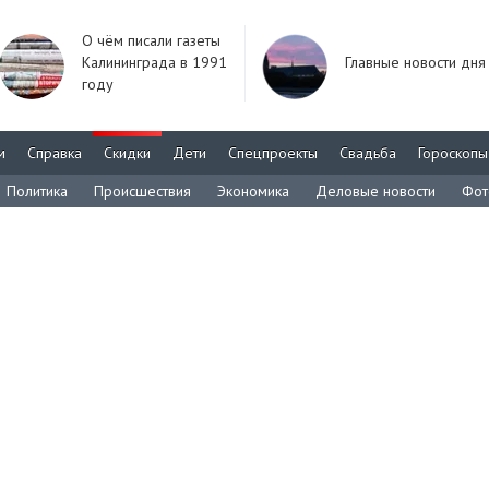
О чём писали газеты
Калининграда в 1991
Главные новости дня
году
м
Справка
Скидки
Дети
Спецпроекты
Свадьба
Гороскопы
Политика
Происшествия
Экономика
Деловые новости
Фот