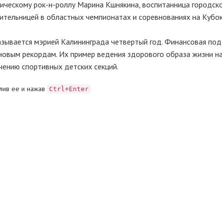
ческому рок-н-роллу Марина Кшнякина, воспитанница городск
ительницей в областных чемпионатах и соревнованиях на Кубок
вается мэрией Калининграда четвертый год. Финансовая по
 новым рекордам. Их пример ведения здорового образа жизни н
чению спортивных детских секций.
лив ее и нажав
Ctrl+Enter