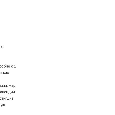
ать
собие с 1
еских
ции, мэр
ипендии.
стигшие
ную