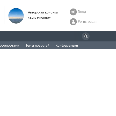
Вход
Авторская колонка
«Есть мнение»
Регистрация
орепортажи
Темы новостей
Конференции